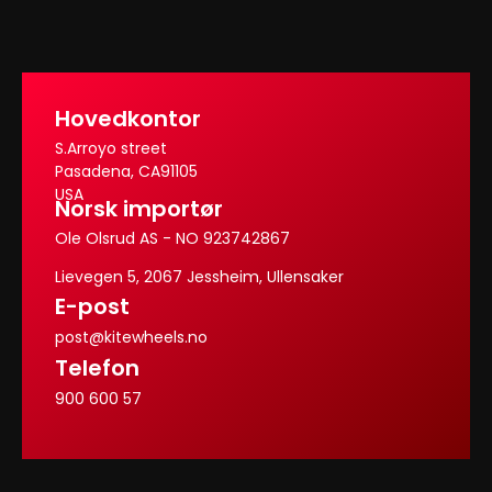
Hovedkontor
S.Arroyo street
Pasadena, CA91105
USA
Norsk importør
Ole Olsrud AS - NO 923742867
Lievegen 5, 2067 Jessheim, Ullensaker
E-post
post@kitewheels.no
Telefon
900 600 57