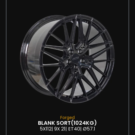
Forged
BLANK SORT
(1024KG)
5X112
| 9
X 21
| ET40
| Ø57.1