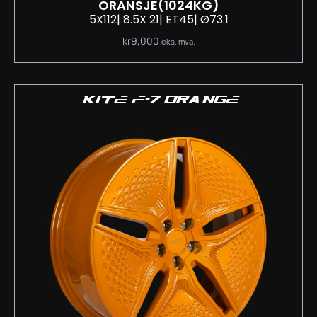
ORANSJE
(1024KG)
5X112
| 8.5
X 21
| ET45
| Ø73.1
kr
9,000
eks. mva.
KITE F-7 ORANGE