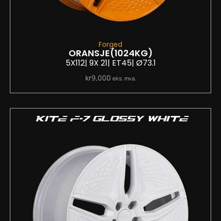
Forged
ORANSJE
(1024KG)
5X112
| 9
X 21
| ET45
| Ø73.1
kr
9,000
eks. mva.
KITE F-7 GLOSSY WHITE