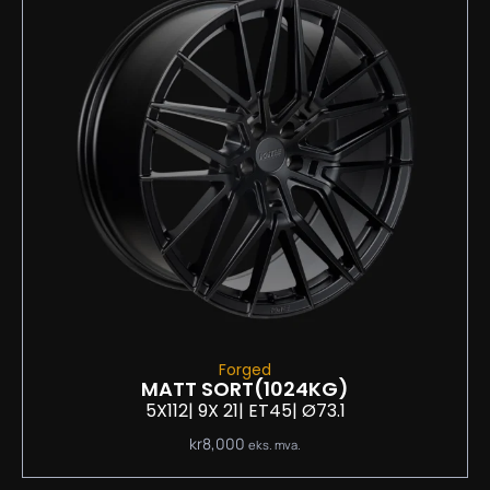
Forged
MATT SORT
(1024KG)
5X112
| 9
X 21
| ET45
| Ø73.1
kr
8,000
eks. mva.