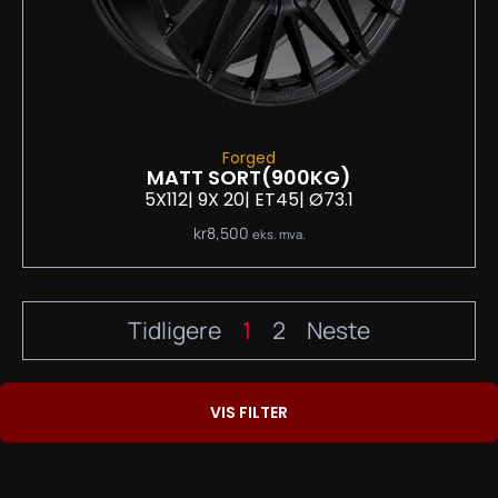
Forged
MATT SORT
(900KG)
5X112
| 9
X 20
| ET45
| Ø73.1
kr
8,500
eks. mva.
Tidligere
1
2
Neste
VIS FILTER