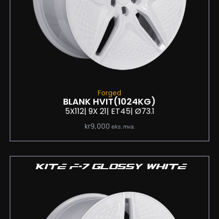
Forged
BLANK HVIT
(1024KG)
5X112
| 9
X 21
| ET45
| Ø73.1
kr
9,000
eks. mva.
KITE F-7 GLOSSY WHITE