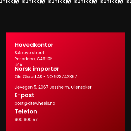
UTIKK
BUTIKK
BUTIKK
BUTIKK
BUTIKK
B
Hovedkontor
S.Arroyo street
Pasadena, CA91105
USA
Norsk importør
Ole Olsrud AS - NO 923742867
Lievegen 5, 2067 Jessheim, Ullensaker
E-post
post@kitewheels.no
Telefon
900 600 57