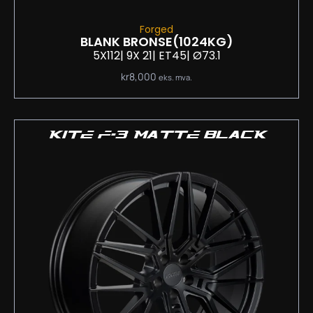
Forged
BLANK BRONSE
(1024KG)
5X112
| 9
X 21
| ET45
| Ø73.1
kr
8,000
eks. mva.
KITE F-3 MATTE BLACK