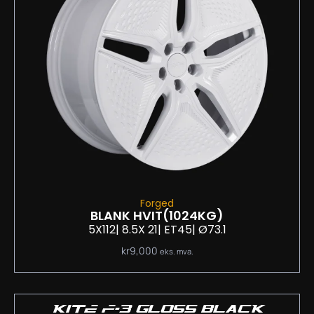
Forged
BLANK HVIT
(1024KG)
5X112
| 8.5
X 21
| ET45
| Ø73.1
kr
9,000
eks. mva.
KITE F-3 GLOSS BLACK