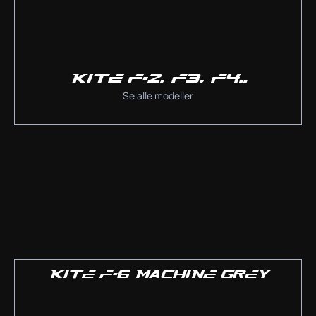
KITE F-2, F3, F4..
Se alle modeller
KITE F-6 MACHINE GREY