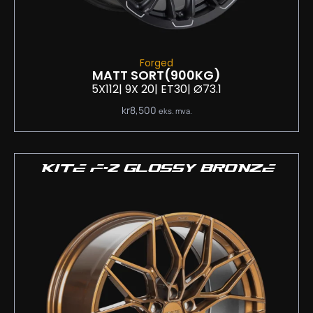
Forged
MATT SORT
(900KG)
5X112
| 9
X 20
| ET30
| Ø73.1
kr
8,500
eks. mva.
KITE F-2 GLOSSY BRONZE