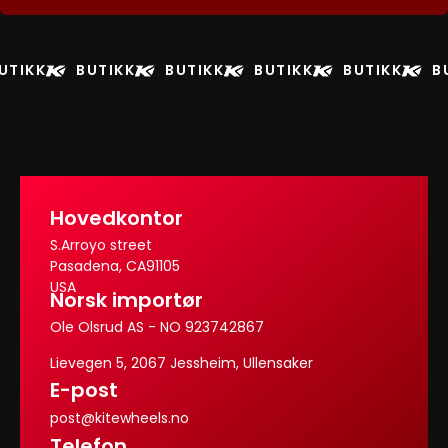
UTIKK
BUTIKK
BUTIKK
BUTIKK
BUTIKK
B
Hovedkontor
S.Arroyo street
Pasadena, CA91105
USA
Norsk importør
Ole Olsrud AS - NO 923742867
Lievegen 5, 2067 Jessheim, Ullensaker
E-post
post@kitewheels.no
Telefon