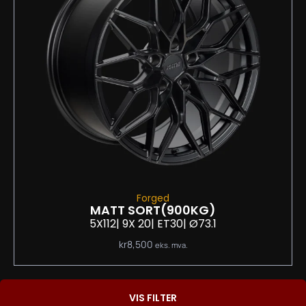
Forged
MATT SORT
(900KG)
5X112
| 9
X 20
| ET30
| Ø73.1
kr
8,500
eks. mva.
VIS FILTER