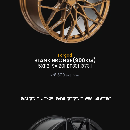
Forged
BLANK BRONSE
(900KG)
5X112
| 9
X 20
| ET30
| Ø73.1
kr
8,500
eks. mva.
KITE F-2 MATTE BLACK