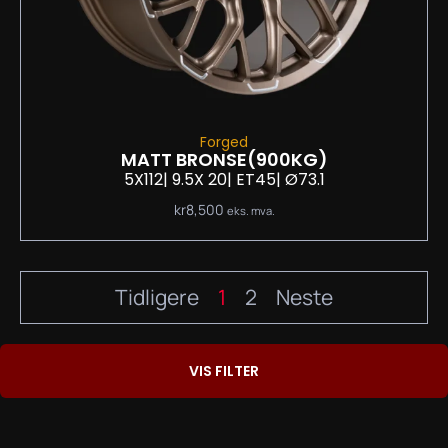
Forged
MATT BRONSE
(900KG)
5X112
| 9.5
X 20
| ET45
| Ø73.1
kr
8,500
eks. mva.
Tidligere
1
2
Neste
VIS FILTER