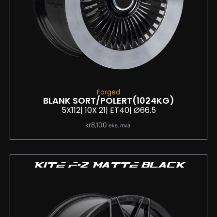
Forged
BLANK SORT/POLERT
(1024KG)
5X112
| 10
X 21
| ET40
| Ø66.5
kr
8,100
eks. mva.
KITE F-2 MATTE BLACK