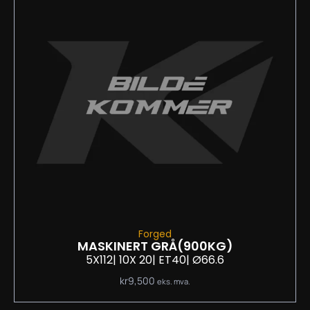
Forged
MASKINERT GRÅ
(900KG)
5X112
| 10
X 20
| ET40
| Ø66.6
kr
9,500
eks. mva.