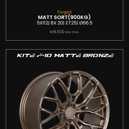
Forged
MATT SORT
(900KG)
5X112
| 8
X 20
| ET25
| Ø66.5
kr
8,500
eks. mva.
KITE F-10 MATTE BRONZE