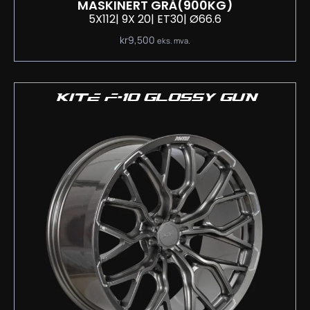
MASKINERT GRÅ
(900KG)
5X112
| 9
X 20
| ET30
| Ø66.6
kr
9,500
eks. mva.
KITE F-10 GLOSSY GUN