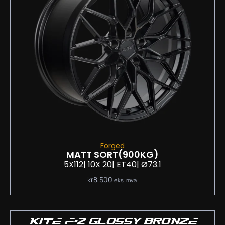
Forged
MATT SORT
(900KG)
5X112
| 10
X 20
| ET40
| Ø73.1
kr
8,500
eks. mva.
KITE F-2 GLOSSY BRONZE