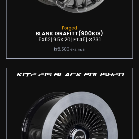
Forged
BLANK GRAFITT
(900KG)
5X112
| 9.5
X 20
| ET45
| Ø73.1
kr
8,500
eks. mva.
KITE F15 BLACK POLISHED