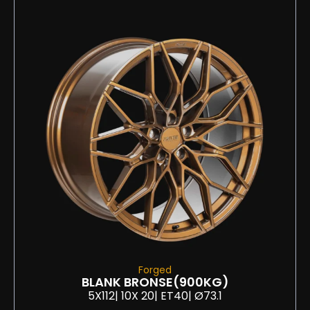
Forged
BLANK BRONSE
(900KG)
5X112
| 10
X 20
| ET40
| Ø73.1