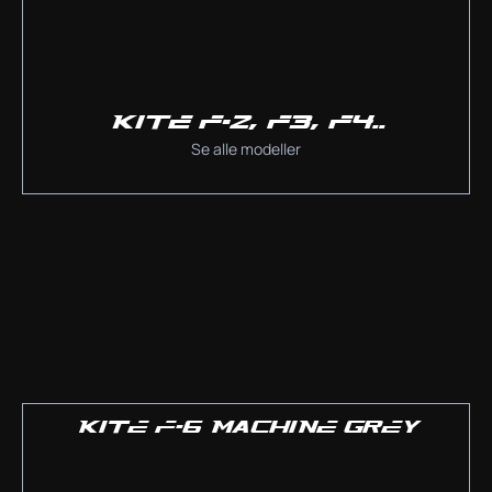
KITE F-2, F3, F4..
Se alle modeller
KITE F-6 MACHINE GREY