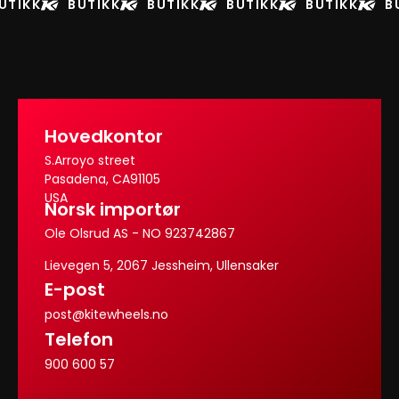
UTIKK
BUTIKK
BUTIKK
BUTIKK
BUTIKK
B
Hovedkontor
S.Arroyo street
Pasadena, CA91105
USA
Norsk importør
Ole Olsrud AS - NO 923742867
Lievegen 5, 2067 Jessheim, Ullensaker
E-post
post@kitewheels.no
Telefon
900 600 57