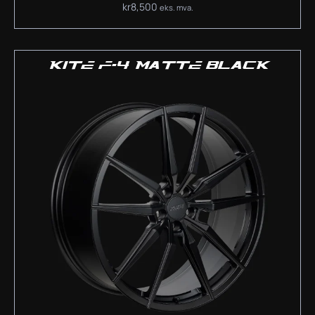
kr
8,500
eks. mva.
KITE F-4 MATTE BLACK