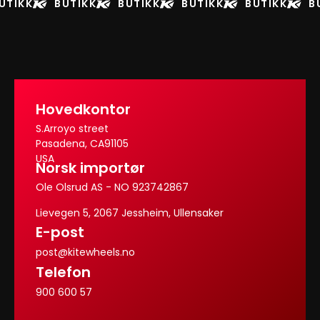
UTIKK
BUTIKK
BUTIKK
BUTIKK
BUTIKK
B
Hovedkontor
S.Arroyo street
Pasadena, CA91105
USA
Norsk importør
Ole Olsrud AS - NO 923742867
Lievegen 5, 2067 Jessheim, Ullensaker
E-post
post@kitewheels.no
Telefon
900 600 57