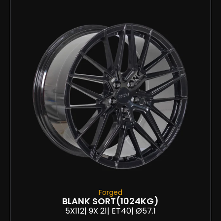
Forged
BLANK SORT
(1024KG)
5X112
| 9
X 21
| ET40
| Ø57.1