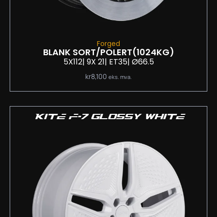
Forged
BLANK SORT/POLERT
(1024KG)
5X112
| 9
X 21
| ET35
| Ø66.5
kr
8,100
eks. mva.
KITE F-7 GLOSSY WHITE