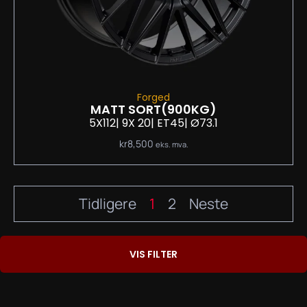
Forged
MATT SORT
(900KG)
5X112
| 9
X 20
| ET45
| Ø73.1
kr
8,500
eks. mva.
Tidligere
1
2
Neste
VIS FILTER