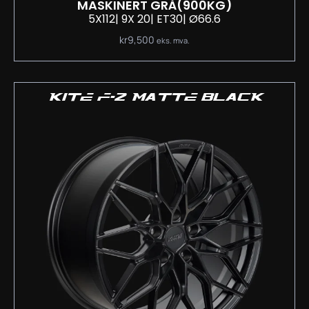
MASKINERT GRÅ
(900KG)
5X112
| 9
X 20
| ET30
| Ø66.6
kr
9,500
eks. mva.
KITE F-2 MATTE BLACK