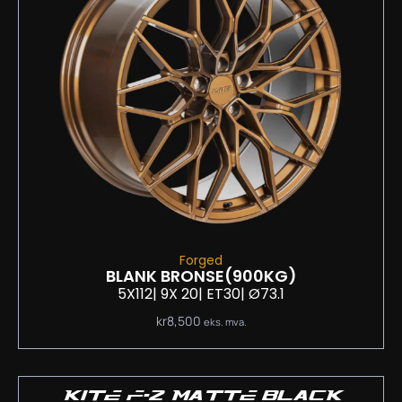
Forged
BLANK BRONSE
(900KG)
5X112
| 9
X 20
| ET30
| Ø73.1
kr
8,500
eks. mva.
KITE F-2 MATTE BLACK