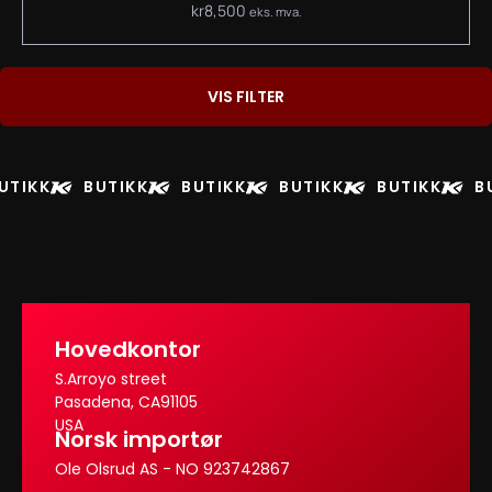
kr
8,500
eks. mva.
VIS FILTER
UTIKK
BUTIKK
BUTIKK
BUTIKK
BUTIKK
B
Hovedkontor
S.Arroyo street
Pasadena, CA91105
USA
Norsk importør
Ole Olsrud AS - NO 923742867