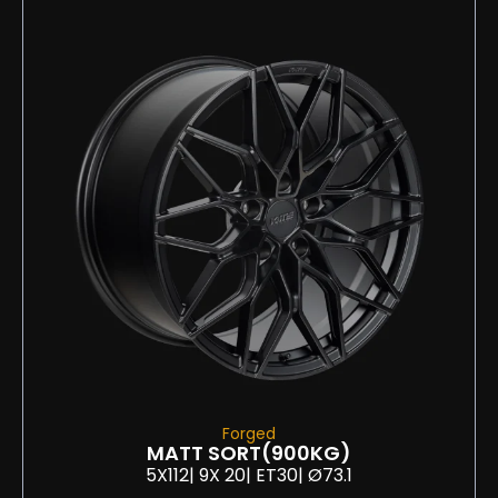
Forged
MATT SORT
(900KG)
5X112
| 9
X 20
| ET30
| Ø73.1