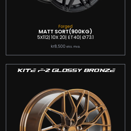
Forged
MATT SORT
(900KG)
5X112
| 10
X 20
| ET40
| Ø73.1
kr
8,500
eks. mva.
KITE F-2 GLOSSY BRONZE