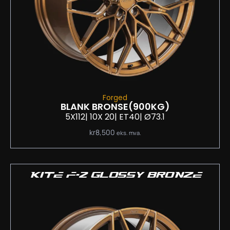
Forged
BLANK BRONSE
(900KG)
5X112
| 10
X 20
| ET40
| Ø73.1
kr
8,500
eks. mva.
KITE F-2 GLOSSY BRONZE