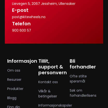
Lievegen 5, 2067 Jessheim, Ullensaker
E-post
post@kitewheels.no
Telefon
900 600 57
Informasjon
Tillit,
Bli
support &
forhandler
Om oss
personvern
Ofte stilte
Resurser
spørsmål
Kontakt oss
Produkter
Søk om
Vilkår &
forhandlerlisens
betingelser
Blogg
Informasjonskapsler
Finn din