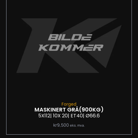
Forged
MASKINERT GRÅ
(900KG)
5X112
| 10
X 20
| ET40
| Ø66.6
kr
9,500
eks. mva.