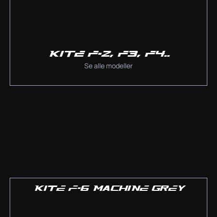
KITE F-2, F3, F4..
Se alle modeller
KITE F-6 MACHINE GREY