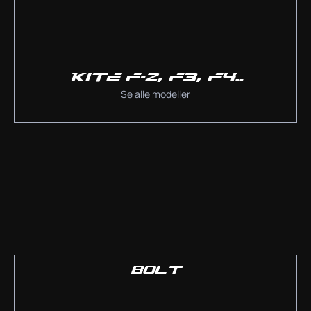
KITE F-2, F3, F4..
Se alle modeller
BOLT