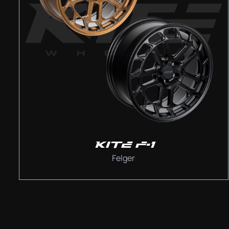
KITE F-1
Felger