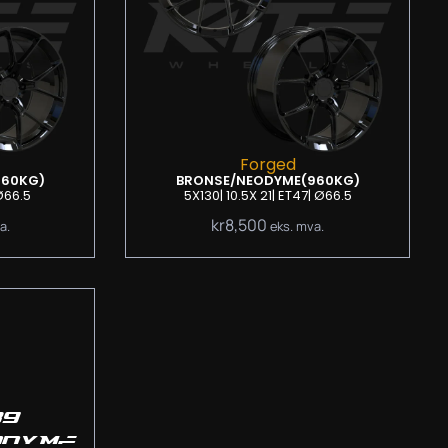
Forged
960KG)
BRONSE/NEODYME
(960KG)
Ø66.5
5X130
| 10.5
X 21
| ET47
| Ø66.5
kr
8,500
a.
eks. mva.
39
ODYME