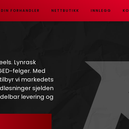
 DIN FORHANDLER
NETTBUTIKK
INNLEGG
KO
eels. Lynrask
RGED-felger. Med
 tilbyr vi markedets
dløsninger sjelden
ddelbar levering og