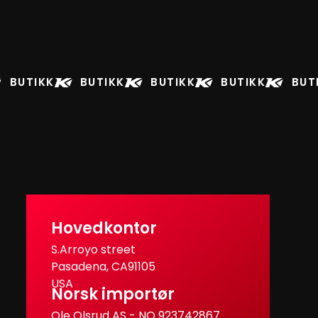
BUTIKK
BUTIKK
BUTIKK
BUTIKK
BUT
Hovedkontor
S.Arroyo street
Pasadena, CA91105
USA
Norsk importør
Ole Olsrud AS - NO 923742867