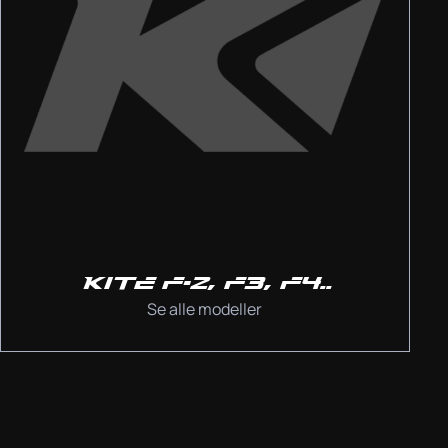
KITE F-2, F3, F4..
Se alle modeller