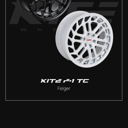
KITE F-1 TC
Felger