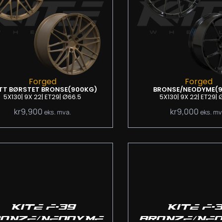
Forged
Forged
TT BØRSTET BRONSE
(900KG)
BRONSE/NEODYME
(
5X130
| 9
X 22
| ET29
| Ø66.5
5X130
| 9
X 22
| ET29
| 
kr
9,900
kr
9,000
eks. mva.
eks. mv
KITE F-39
KITE F-
ONZE/NEODYME
BRONZE/NE