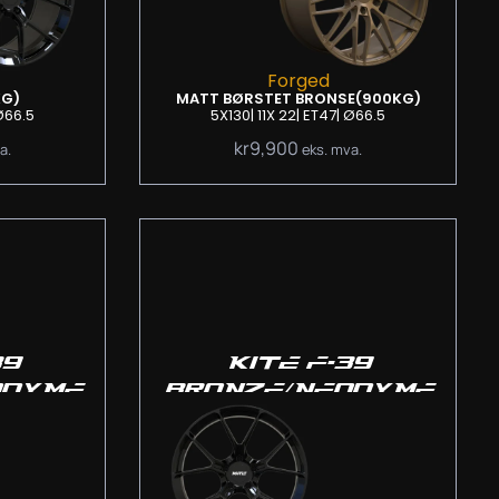
Forged
KG)
MATT BØRSTET BRONSE
(900KG)
Ø66.5
5X130
| 11
X 22
| ET47
| Ø66.5
kr
9,900
a.
eks. mva.
39
KITE F-39
ODYME
BRONZE/NEODYME