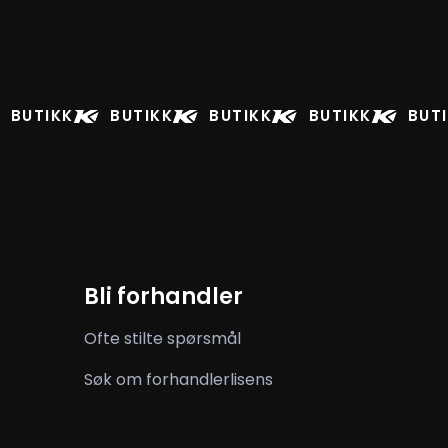
BUTIKK
BUTIKK
BUTIKK
BUTIKK
BUT
Bli forhandler
Ofte stilte spørsmål
Søk om forhandlerlisens