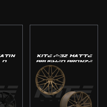
SATIN
KITE F-32 MATTE
LD
BRUSHED BRONZE