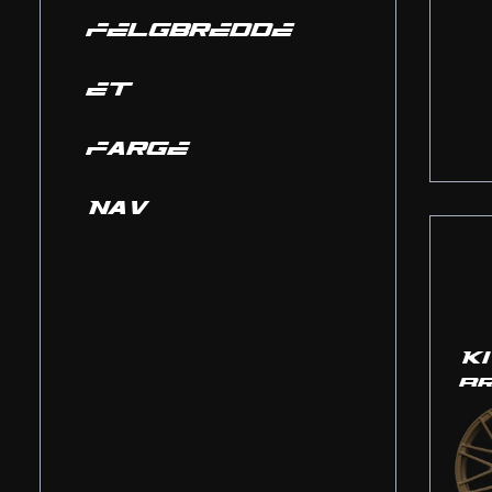
FELGBREDDE
ET
FARGE
NAV
K
B