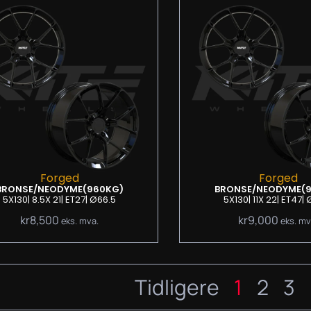
Forged
Forged
BRONSE/NEODYME
(960KG)
BRONSE/NEODYME
(
5X130
| 8.5
X 21
| ET27
| Ø66.5
5X130
| 11
X 22
| ET47
| 
kr
8,500
kr
9,000
eks. mva.
eks. mv
Tidligere
1
2
3