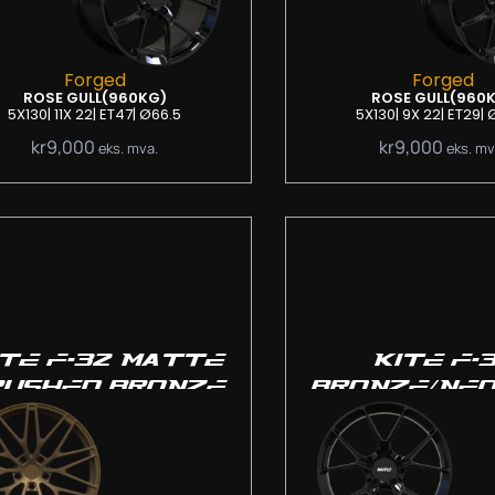
Forged
Forged
ROSE GULL
(960KG)
ROSE GULL
(960
5X130
| 11
X 22
| ET47
| Ø66.5
5X130
| 9
X 22
| ET29
| 
kr
9,000
kr
9,000
eks. mva.
eks. mv
ITE F-32 MATTE
KITE F-
RUSHED BRONZE
BRONZE/NE