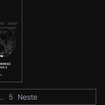
960KG)
Ø66.5
a.
…
5
Neste