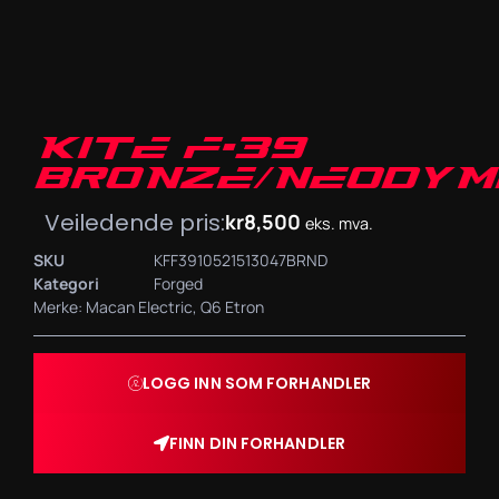
KITE F-39
BRONZE/NEODYM
Veiledende pris:
kr
8,500
eks. mva.
SKU
KFF3910521513047BRND
Kategori
Forged
Merke:
Macan Electric
,
Q6 Etron
LOGG INN SOM FORHANDLER
FINN DIN FORHANDLER