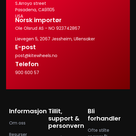
S.Arroyo street
Pasadena, CA91105
USA
Norsk importør
Ole Olsrud AS - NO 923742867
Lievegen 5, 2067 Jessheim, Ullensaker
E-post
post@kitewheels.no
Telefon
900 600 57
Informasjon
Tillit,
Bli
support &
forhandler
Om oss
personvern
Ofte stilte
Resurser