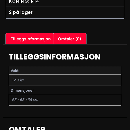
KONING: R14
2 på lager
Tilleggsinformasjon
Omtaler (0)
TILLEGGSINFORMASJON
Vekt
12.9 kg
Dimensjoner
65 × 65 × 36 cm
OMTALER