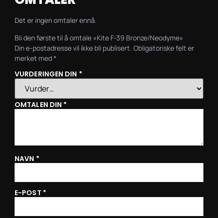
Det er ingen omtaler ennå.
Bli den første til å omtale «Kite F-39 Bronze/Neodyme»
Din e-postadresse vil ikke bli publisert.
Obligatoriske felt er
merket med
*
VURDERINGEN DIN
*
OMTALEN DIN
*
NAVN
*
E-POST
*