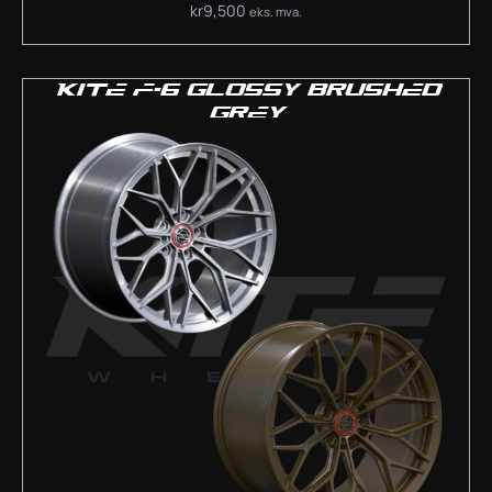
kr
9,500
eks. mva.
KITE F-6 GLOSSY BRUSHED
GREY