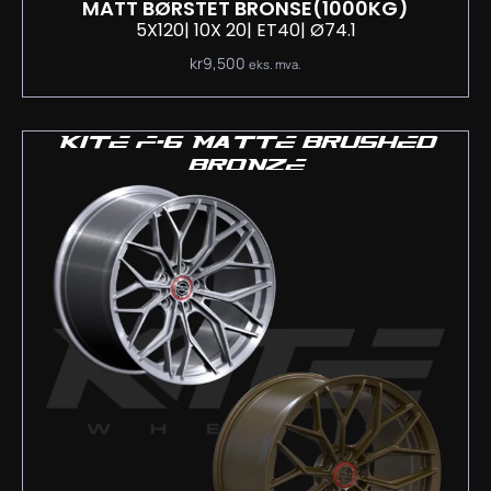
MATT BØRSTET BRONSE
(1000KG)
5X120
| 10
X 20
| ET40
| Ø74.1
kr
9,500
eks. mva.
KITE F-6 MATTE BRUSHED
BRONZE