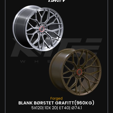
GREY
Forged
BLANK BØRSTET GRAFITT
(960KG)
5X120
| 10
X 20
| ET40
| Ø74.1