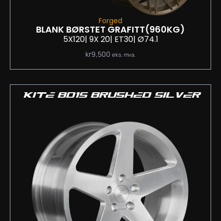
Forged
BLANK BØRSTET GRAFITT
(960KG)
5X120
| 9
X 20
| ET30
| Ø74.1
kr
9,500
eks. mva.
KITE BD15 BRUSHED SILVER