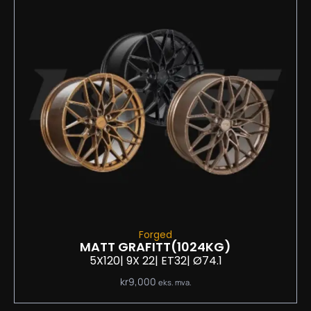
Forged
MATT GRAFITT
(1024KG)
5X120
| 9
X 22
| ET32
| Ø74.1
kr
9,000
eks. mva.