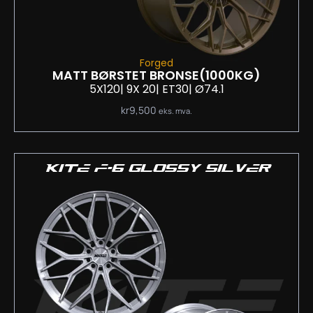
Forged
MATT BØRSTET BRONSE
(1000KG)
5X120
| 9
X 20
| ET30
| Ø74.1
kr
9,500
eks. mva.
KITE F-6 GLOSSY SILVER