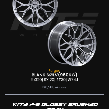
Forged
BLANK SØLV
(960KG)
5X120
| 9
X 20
| ET30
| Ø74.1
kr
8,200
eks. mva.
KITE F-6 GLOSSY BRUSHED