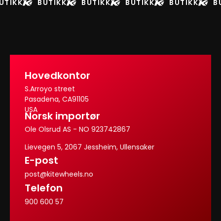
UTIKK
BUTIKK
BUTIKK
BUTIKK
BUTIKK
B
Hovedkontor
S.Arroyo street
Pasadena, CA91105
USA
Norsk importør
Ole Olsrud AS - NO 923742867
Lievegen 5, 2067 Jessheim, Ullensaker
E-post
post@kitewheels.no
Telefon
900 600 57