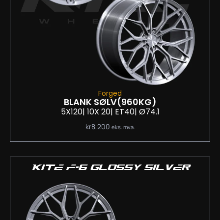
Forged
BLANK SØLV
(960KG)
5X120
| 10
X 20
| ET40
| Ø74.1
kr
8,200
eks. mva.
KITE F-6 GLOSSY SILVER