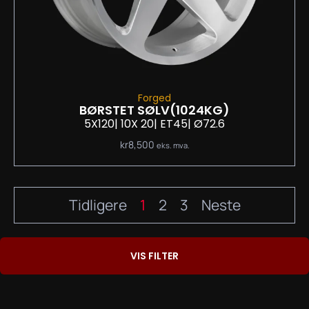
Forged
BØRSTET SØLV
(1024KG)
5X120
| 10
X 20
| ET45
| Ø72.6
kr
8,500
eks. mva.
Tidligere
1
2
3
Neste
VIS FILTER