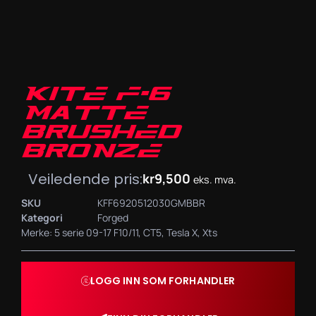
KITE F-6
MATTE
BRUSHED
BRONZE
Veiledende pris:
kr
9,500
eks. mva.
SKU
KFF6920512030GMBBR
Kategori
Forged
Merke:
5 serie 09-17 F10/11
,
CT5
,
Tesla X
,
Xts
LOGG INN SOM FORHANDLER