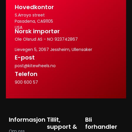
Hovedkontor
S.Arroyo street
Pasadena, CA91105
USA
Norsk importør
Ole Olsrud AS - NO 923742867
Lievegen 5, 2067 Jessheim, Ullensaker
E-post
post@kitewheels.no
Telefon
900 600 57
Informasjon
Tillit,
Bli
support &
forhandler
Om oss