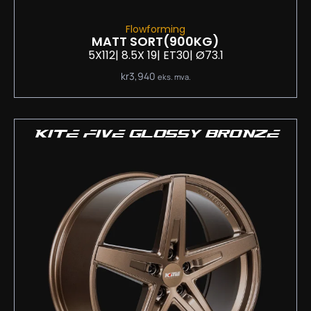
Flowforming
MATT SORT
(900KG)
5X112
| 8.5
X 19
| ET30
| Ø73.1
kr
3,940
eks. mva.
KITE FIVE GLOSSY BRONZE