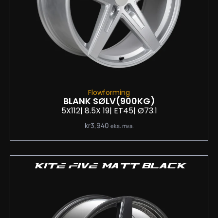
Flowforming
BLANK SØLV
(900KG)
5X112
| 8.5
X 19
| ET45
| Ø73.1
kr
3,940
eks. mva.
KITE FIVE MATT BLACK