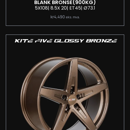
BLANK BRONSE
(900KG)
5X108
| 8.5
X 20
| ET45
| Ø73.1
kr
4,490
eks. mva.
KITE FIVE GLOSSY BRONZE