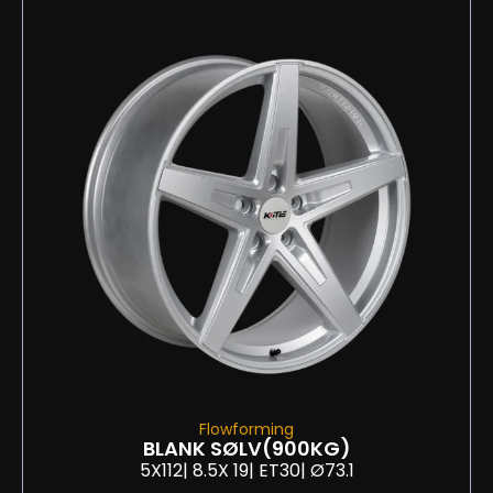
Flowforming
BLANK SØLV
(900KG)
5X112
| 8.5
X 19
| ET30
| Ø73.1