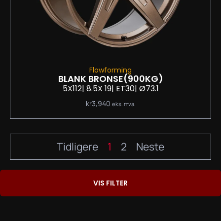
Flowforming
BLANK BRONSE
(900KG)
5X112
| 8.5
X 19
| ET30
| Ø73.1
kr
3,940
eks. mva.
Tidligere
1
2
Neste
VIS FILTER