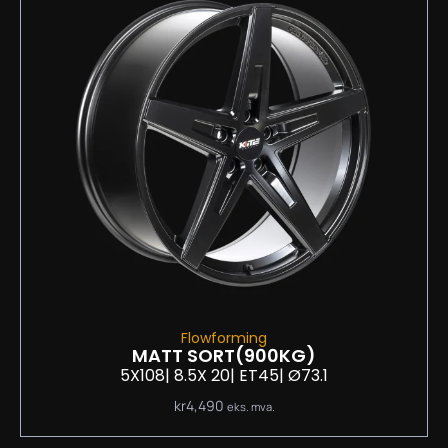
Flowforming
MATT SORT
(900KG)
5X108
| 8.5
X 20
| ET45
| Ø73.1
kr
4,490
eks. mva.