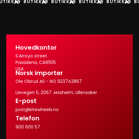
UTIKK
BUTIKK
BUTIKK
BUTIKK
BUTIKK
B
Hovedkontor
S.Arroyo street
Pasadena, CA91105
USA
Norsk importør
Ole Olsrud AS - NO 923742867
Lievegen 5, 2067 Jessheim, Ullensaker
E-post
post@kitewheels.no
Telefon
900 600 57