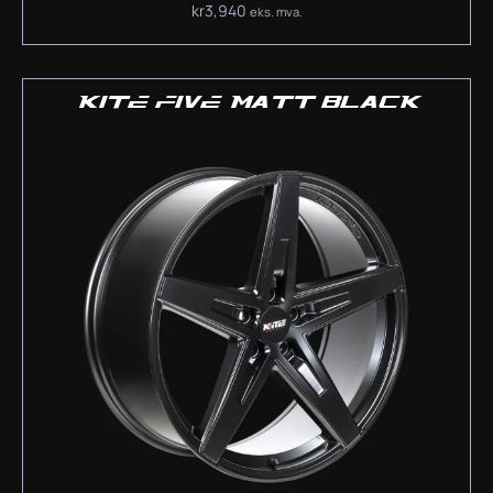
kr
3,940
eks. mva.
KITE FIVE MATT BLACK