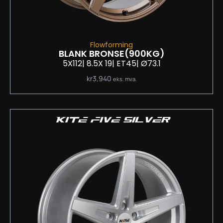
Flowforming
BLANK BRONSE
(900KG)
5X112
| 8.5
X 19
| ET45
| Ø73.1
kr
3,940
eks. mva.
KITE FIVE SILVER