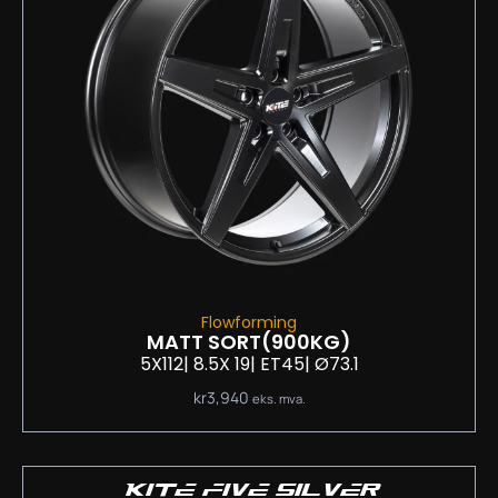
Flowforming
MATT SORT
(900KG)
5X112
| 8.5
X 19
| ET45
| Ø73.1
kr
3,940
eks. mva.
KITE FIVE SILVER