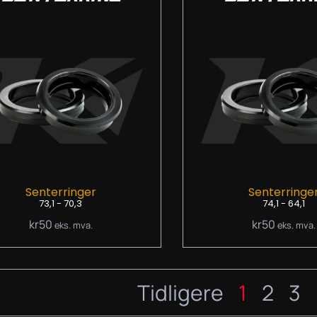
Senterringer
Senterringe
73,1 - 70,3
74,1 - 64,1
kr
50
kr
50
eks. mva.
eks. mva.
Tidligere
1
2
3