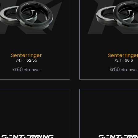
Senterringer
Senterringe
74.1 - 62.55
73,1 - 66,6
kr
60
kr
50
eks. mva.
eks. mva.
SENTERRING
SENTERR