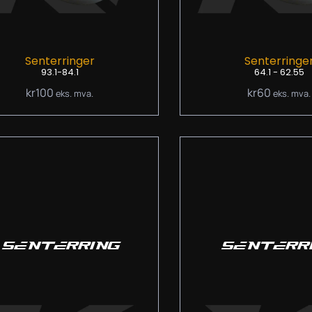
Senterringer
Senterringe
93.1-84.1
64.1 - 62.55
kr
100
kr
60
eks. mva.
eks. mva.
SENTERRING
SENTERR