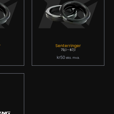
r
Senterringer
73,1 - 67,1
kr
50
eks. mva.
ING