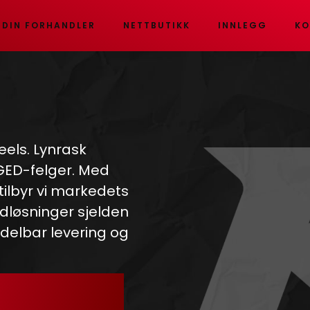
 DIN FORHANDLER
NETTBUTIKK
INNLEGG
KO
eels. Lynrask
RGED-felger. Med
 tilbyr vi markedets
dløsninger sjelden
ddelbar levering og