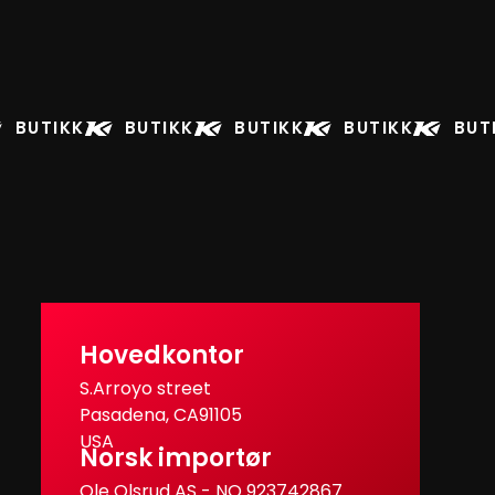
BUTIKK
BUTIKK
BUTIKK
BUTIKK
BUT
Hovedkontor
S.Arroyo street
Pasadena, CA91105
USA
Norsk importør
Ole Olsrud AS - NO 923742867