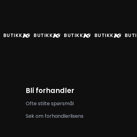
BUTIKK
BUTIKK
BUTIKK
BUTIKK
BUT
Bli forhandler
Ofte stilte spørsmål
Søk om forhandlerlisens