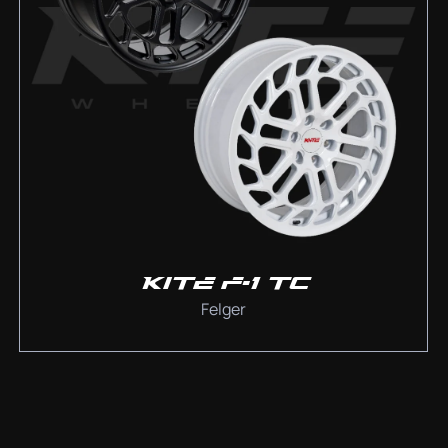
KITE F-1 TC
Felger