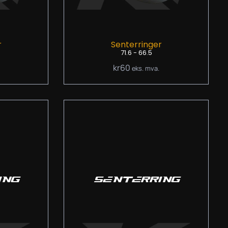
r
Senterringer
71.6 - 66.5
kr
60
eks. mva.
ING
SENTERRING