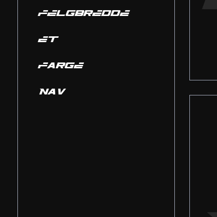
FELGBREDDE
ET
FARGE
NAV