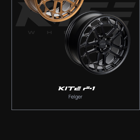
KITE F-1
Felger