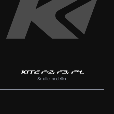
KITE F-2, F3, F4..
Se alle modeller