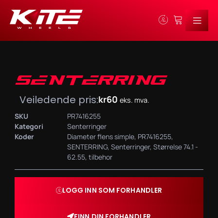
SENTERRING
Veiledende pris:
kr
60
eks. mva.
SKU
PR7416255
Kategori
Senterringer
Koder
Diameter flens simple
,
PR7416255
,
SENTERRING
,
Senterringer
,
Størrelse 74.1 -
62.55
,
tilbehor
LOGG INN SOM FORHANDLER
FINN DIN FORHANDLER