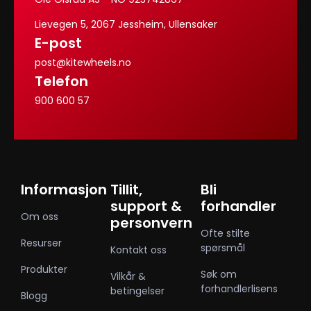
Lievegen 5, 2067 Jessheim, Ullensaker
E-post
post@kitewheels.no
Telefon
900 600 57
Informasjon
Tillit,
Bli
support &
forhandler
Om oss
personvern
Ofte stilte
Resurser
spørsmål
Kontakt oss
Produkter
Søk om
Vilkår &
forhandlerlisens
betingelser
Blogg