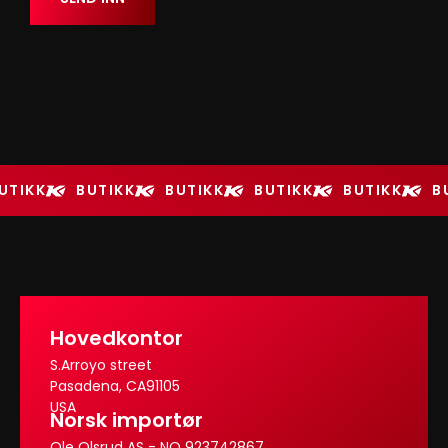
UTIKK
BUTIKK
BUTIKK
BUTIKK
BUTIKK
B
Hovedkontor
S.Arroyo street
Pasadena, CA91105
USA
Norsk importør
Ole Olsrud AS - NO 923742867