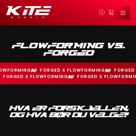
FLOWFORMING VS.
FORGED
LOWFORMING
FORGED X FLOWFORMING
FORGED
FORGED X FLOWFORMING
FORGED X FLOWFORMI
HVA ER FORSKJELLEN,
OG HVA BØR DU VELGE?