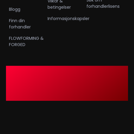
Søk om
Vilkår &
forhandlerlisens
betingelser
Blogg
Informasjonskapsler
Finn din
forhandler
FLOWFORMING &
FORGED