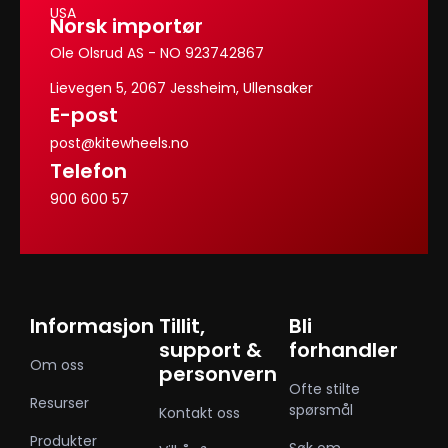
USA
Norsk importør
Ole Olsrud AS - NO 923742867
Lievegen 5, 2067 Jessheim, Ullensaker
E-post
post@kitewheels.no
Telefon
900 600 57
Informasjon
Tillit,
Bli
support &
forhandler
Om oss
personvern
Ofte stilte
Resurser
spørsmål
Kontakt oss
Produkter