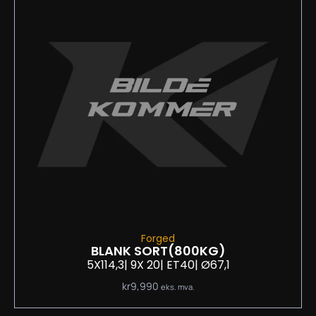
Forged
BLANK SORT
(800KG)
5X114,3
| 9
X 20
| ET40
| Ø67,1
kr
9,990
eks. mva.