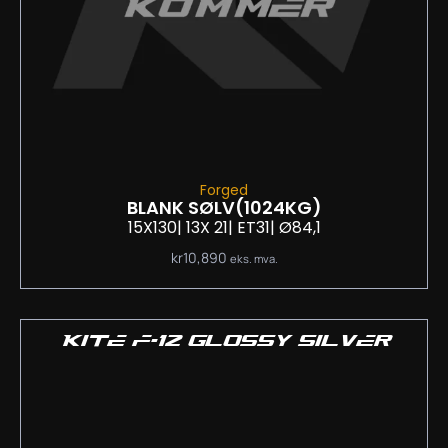
Forged
BLANK SØLV
(1024KG)
15X130
| 13
X 21
| ET31
| Ø84,1
kr
10,890
eks. mva.
KITE F-12 GLOSSY SILVER