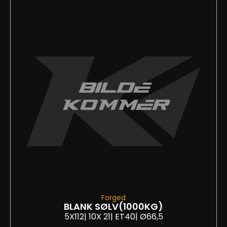
Forged
BLANK SØLV
(1000KG)
5X112
| 10
X 21
| ET40
| Ø66,5