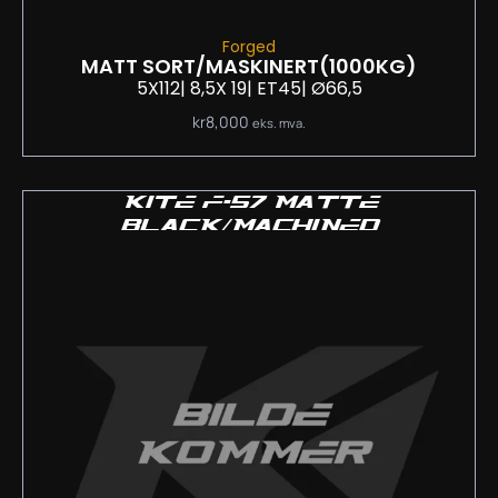
Forged
MATT SORT/MASKINERT
(1000KG)
5X112
| 8,5
X 19
| ET45
| Ø66,5
kr
8,000
eks. mva.
KITE F-57 MATTE
BLACK/MACHINED