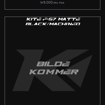
kr
9,000
eks. mva.
KITE F-57 MATTE
BLACK/MACHINED