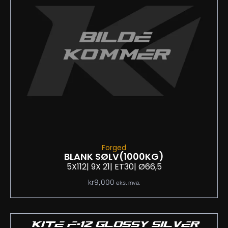
Forged
BLANK SØLV
(1000KG)
5X112
| 9
X 21
| ET30
| Ø66,5
kr
9,000
eks. mva.
KITE F-12 GLOSSY SILVER