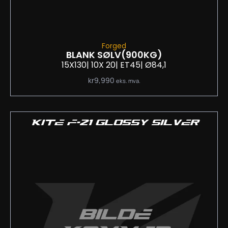
Forged
BLANK SØLV
(900KG)
15X130
| 10
X 20
| ET45
| Ø84,1
kr
9,990
eks. mva.
KITE F-21 GLOSSY SILVER