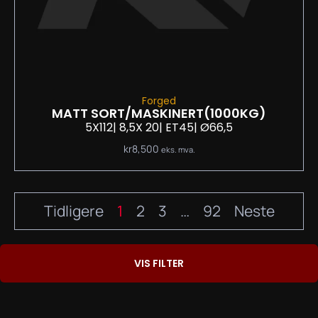
Forged
MATT SORT/MASKINERT
(1000KG)
5X112
| 8,5
X 20
| ET45
| Ø66,5
kr
8,500
eks. mva.
Tidligere
1
2
3
…
92
Neste
VIS FILTER