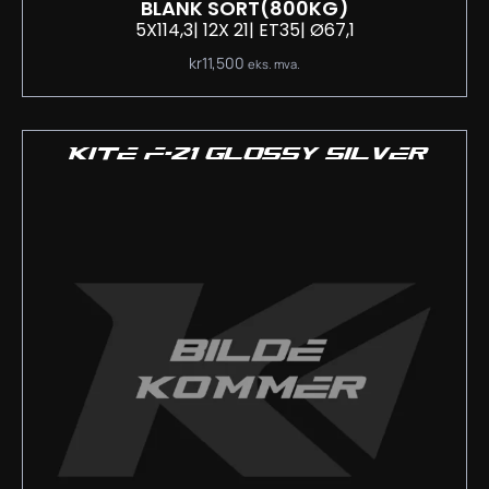
BLANK SORT
(800KG)
5X114,3
| 12
X 21
| ET35
| Ø67,1
kr
11,500
eks. mva.
KITE F-21 GLOSSY SILVER