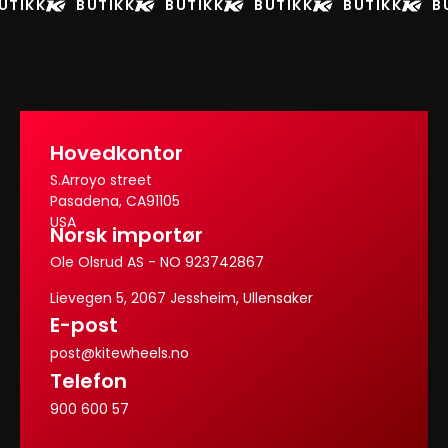
UTIKK
BUTIKK
BUTIKK
BUTIKK
BUTIKK
B
Hovedkontor
S.Arroyo street
Pasadena, CA91105
USA
Norsk importør
Ole Olsrud AS - NO 923742867
Lievegen 5, 2067 Jessheim, Ullensaker
E-post
post@kitewheels.no
Telefon
900 600 57