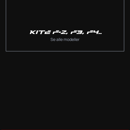
KITE F-2, F3, F4..
Se alle modeller