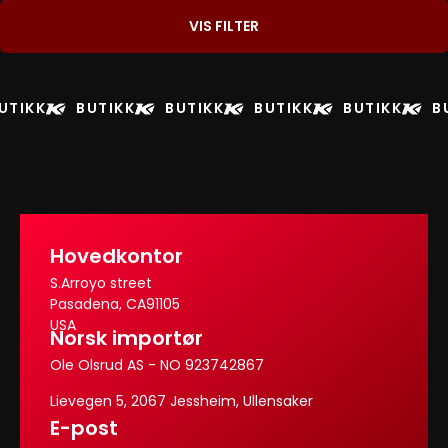
VIS FILTER
UTIKK
BUTIKK
BUTIKK
BUTIKK
BUTIKK
B
Hovedkontor
S.Arroyo street
Pasadena, CA91105
USA
Norsk importør
Ole Olsrud AS - NO 923742867
Lievegen 5, 2067 Jessheim, Ullensaker
E-post