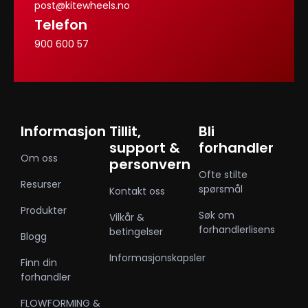
post@kitewheels.no
Telefon
900 600 57
Informasjon
Tillit,
Bli
support &
forhandler
Om oss
personvern
Ofte stilte
Resurser
spørsmål
Kontakt oss
Produkter
Søk om
Vilkår &
forhandlerlisens
betingelser
Blogg
Informasjonskapsler
Finn din
forhandler
FLOWFORMING &