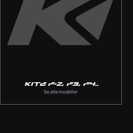
KITE F-2, F3, F4..
Se alle modeller