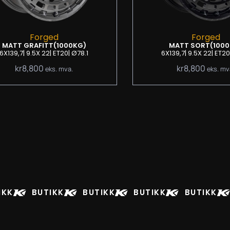
Forged
Forged
MATT GRAFITT
(1000KG)
MATT SORT
(100
6X139,7
| 9.5
X 22
| ET20
| Ø78.1
6X139,7
| 9.5
X 22
| ET20
kr
8,800
kr
8,800
eks. mva.
eks. mv
IKK
BUTIKK
BUTIKK
BUTIKK
BUTIKK