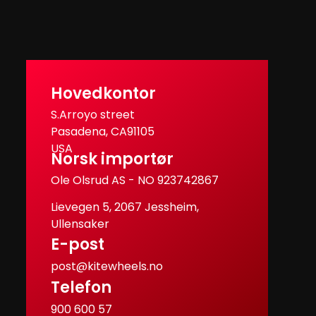
Hovedkontor
S.Arroyo street
Pasadena, CA91105
USA
Norsk importør
Ole Olsrud AS - NO 923742867
Lievegen 5, 2067 Jessheim,
Ullensaker
E-post
post@kitewheels.no
Telefon
900 600 57