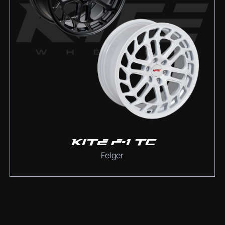
KITE F-1 TC
Felger