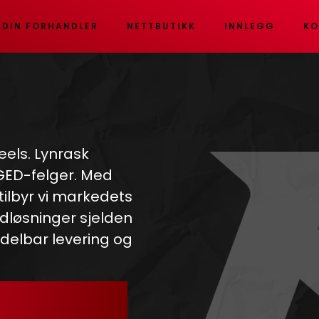
 DIN FORHANDLER
NETTBUTIKK
INNLEGG
KO
eels. Lynrask
RGED-felger. Med
 tilbyr vi markedets
dløsninger sjelden
ddelbar levering og