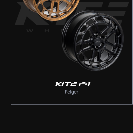
KITE F-1
Felger