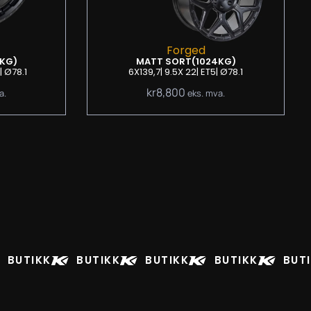
Forged
0KG)
MATT SORT
(1024KG)
| Ø78.1
6X139,7
| 9.5
X 22
| ET5
| Ø78.1
kr
8,800
a.
eks. mva.
BUTIKK
BUTIKK
BUTIKK
BUTIKK
BUT