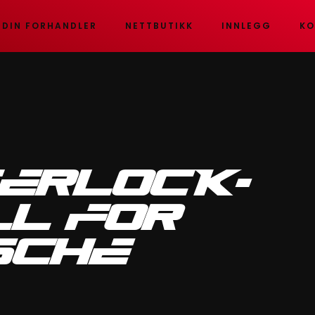
 DIN FORHANDLER
NETTBUTIKK
INNLEGG
KO
ERLOCK-
L FOR
SCHE