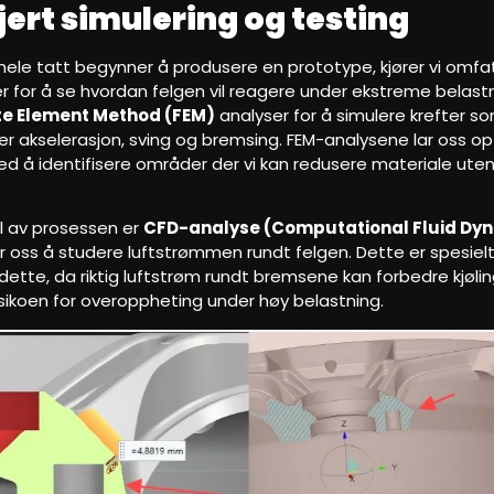
jert simulering og testing
t hele tatt begynner å produsere en prototype, kjører vi omf
r for å se hvordan felgen vil reagere under ekstreme belastn
ite Element Method (FEM)
analyser for å simulere krefter so
er akselerasjon, sving og bremsing. FEM-analysene lar oss op
ed å identifisere områder der vi kan redusere materiale ute
el av prosessen er
CFD-analyse (Computational Fluid Dy
 oss å studere luftstrømmen rundt felgen. Dette er spesielt 
dette, da riktig luftstrøm rundt bremsene kan forbedre kjøli
isikoen for overoppheting under høy belastning.