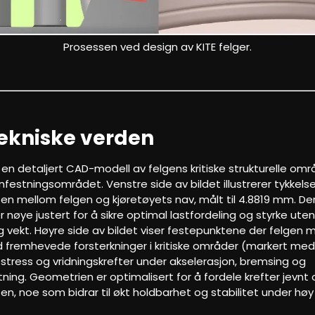
Prosessen ved design av KITE felger.
ekniske verden
r en detaljert CAD-modell av felgens kritiske strukturelle o
nfestningsområdet. Venstre side av bildet illustrerer tykkels
ten mellom felgen og kjøretøyets nav, målt til 4.8819 mm. D
r nøye justert for å sikre optimal lastfordeling og styrke ute
 vekt. Høyre side av bildet viser festepunktene der felgen 
 fremhevede forsterkninger i kritiske områder (markert med r
 stress og vridningskrefter under akselerasjon, bremsing og
ning. Geometrien er optimalisert for å fordele krefter jevnt 
en, noe som bidrar til økt holdbarhet og stabilitet under høy