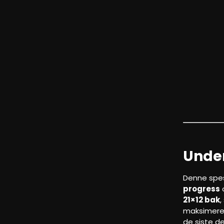
Under
Denne spes
progress
o
21×12 bak
,
maksimere 
de siste de