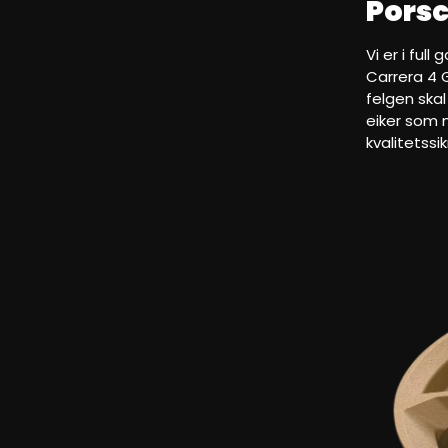
Porsc
Vi er i ful
Carrera 4 G
felgen skal
eiker som m
kvalitetssik