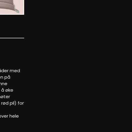
mråder med
en på
enne
n å øke
møter
ød pil) for
over hele