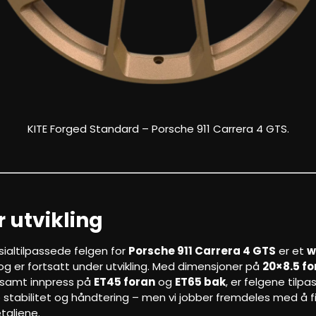
KITE Forged Standard – Porsche 911 Carrera 4 GTS.
 utvikling
ialtilpassede felgen for
Porsche 911 Carrera 4 GTS
er et
w
g er fortsatt under utvikling. Med dimensjoner på
20×8.5 fo
 samt innpress på
ET45 foran
og
ET65 bak
, er felgene tilpa
stabilitet og håndtering – men vi jobber fremdeles med å f
taljene.