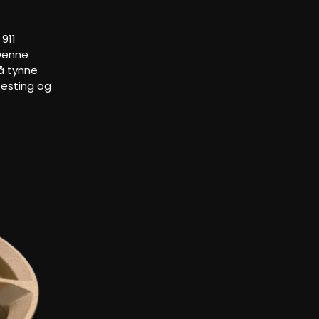
 911
 Denne
å tynne
testing og