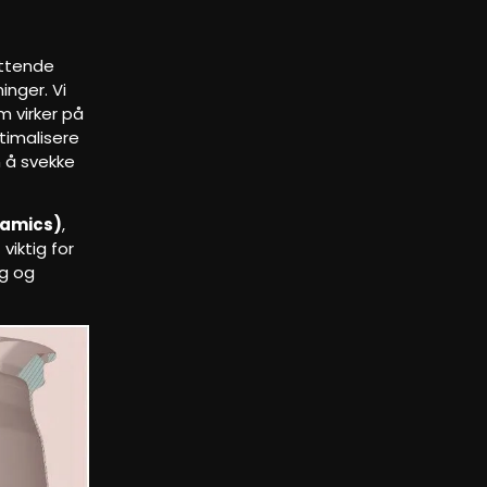
attende
inger. Vi
m virker på
timalisere
n å svekke
namics)
,
viktig for
ng og