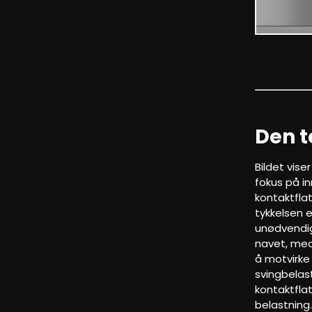
Den t
Bildet vise
fokus på in
kontaktfla
tykkelsen e
unødvendig
navet, med
å motvirke
svingbelast
kontaktflat
belastning.