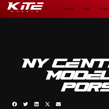
HJEM
OM
FINN
NY CENT
MODEL
POR