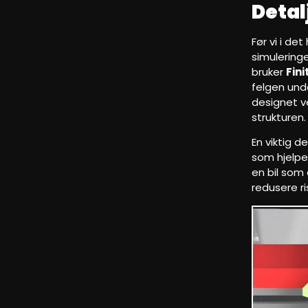
Detal
Før vi i de
simuleringe
bruker
Fin
felgen und
designet v
strukturen.
En viktig d
som hjelper
en bil som 
redusere r