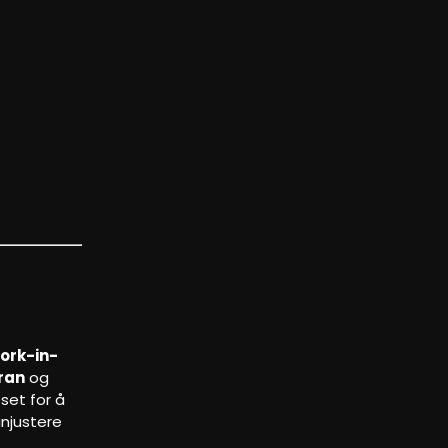
ork-in-
ran
og
sset for å
injustere