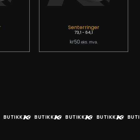
r
Senterringer
73,1 - 64,1
kr
50
eks. mva.
BUTIKK
BUTIKK
BUTIKK
BUTIKK
BUT