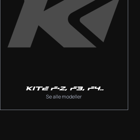
KITE F-2, F3, F4..
Se alle modeller