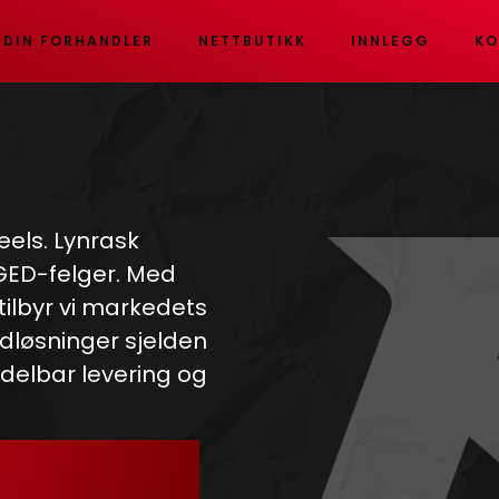
 DIN FORHANDLER
NETTBUTIKK
INNLEGG
KO
eels. Lynrask
RGED-felger. Med
 tilbyr vi markedets
dløsninger sjelden
ddelbar levering og