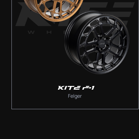
KITE F-1
Felger