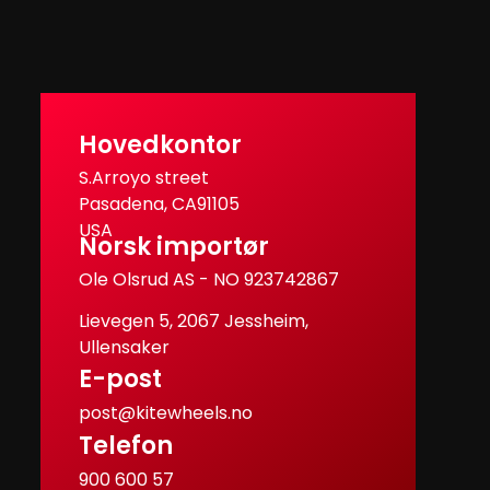
Hovedkontor
S.Arroyo street
Pasadena, CA91105
USA
Norsk importør
Ole Olsrud AS - NO 923742867
Lievegen 5, 2067 Jessheim,
Ullensaker
E-post
post@kitewheels.no
Telefon
900 600 57