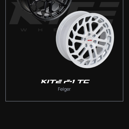
KITE F-1 TC
Felger