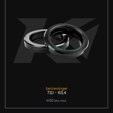
Senterringer
73,1 - 63,4
kr
50
eks. mva.