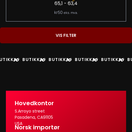
65,1 - 63,4
kr
50
eks. mva.
VIS FILTER
UTIKK
BUTIKK
BUTIKK
BUTIKK
BUTIKK
B
Hovedkontor
S.Arroyo street
Pasadena, CA91105
USA
Norsk importør