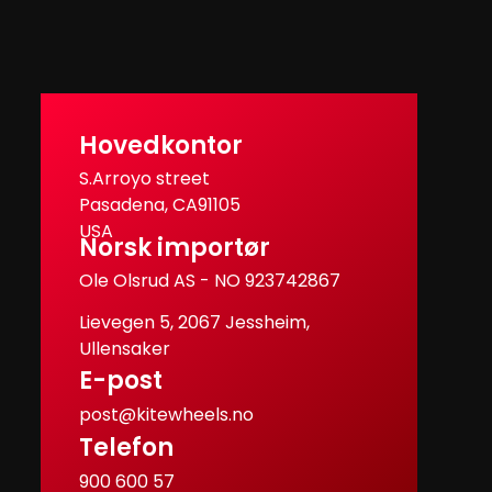
Hovedkontor
S.Arroyo street
Pasadena, CA91105
USA
Norsk importør
Ole Olsrud AS - NO 923742867
Lievegen 5, 2067 Jessheim,
Ullensaker
E-post
post@kitewheels.no
Telefon
900 600 57