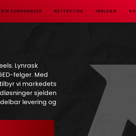
 DIN FORHANDLER
NETTBUTIKK
INNLEGG
KO
eels. Lynrask
RGED-felger. Med
 tilbyr vi markedets
dløsninger sjelden
ddelbar levering og