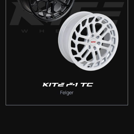
KITE F-1 TC
Felger