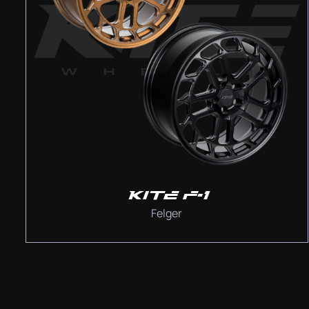
KITE F-1
Felger