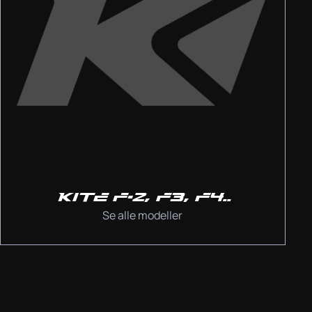
KITE F-2, F3, F4..
Se alle modeller