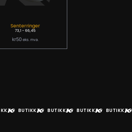
Senterringer
73,1 - 66,45
kr
50
eks. mva.
IKK
BUTIKK
BUTIKK
BUTIKK
BUTIKK