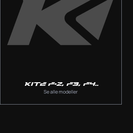
KITE F-2, F3, F4..
Se alle modeller