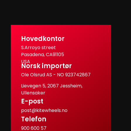
Hovedkontor
S.Arroyo street
Pasadena, CA91105
USA
Norsk importør
Ole Olsrud AS - NO 923742867
Lievegen 5, 2067 Jessheim,
Ullensaker
E-post
post@kitewheels.no
Telefon
900 600 57