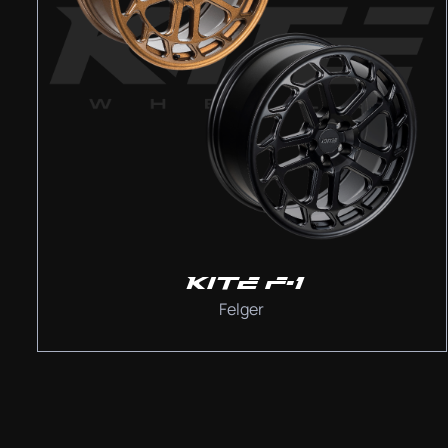
KITE F-1
Felger