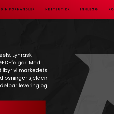
 DIN FORHANDLER
NETTBUTIKK
INNLEGG
KO
eels. Lynrask
RGED-felger. Med
 tilbyr vi markedets
dløsninger sjelden
ddelbar levering og