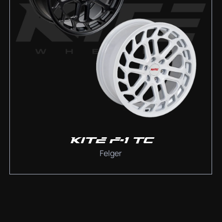
KITE F-1 TC
Felger