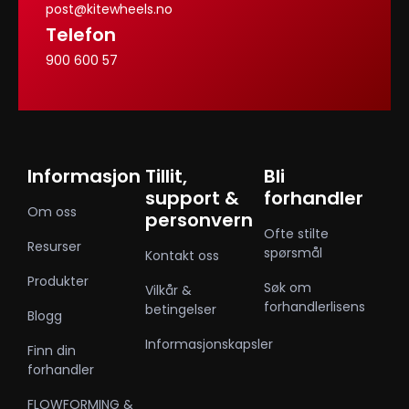
post@kitewheels.no
Telefon
900 600 57
Informasjon
Tillit,
Bli
support &
forhandler
Om oss
personvern
Ofte stilte
Resurser
spørsmål
Kontakt oss
Produkter
Søk om
Vilkår &
forhandlerlisens
betingelser
Blogg
Informasjonskapsler
Finn din
forhandler
FLOWFORMING &