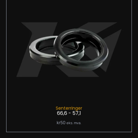
Senterringer
66,6 - 57,1
kr
50
eks. mva.