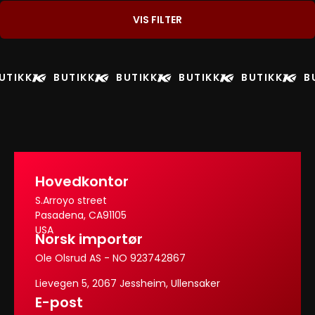
VIS FILTER
UTIKK
BUTIKK
BUTIKK
BUTIKK
BUTIKK
B
Hovedkontor
S.Arroyo street
Pasadena, CA91105
USA
Norsk importør
Ole Olsrud AS - NO 923742867
Lievegen 5, 2067 Jessheim, Ullensaker
E-post