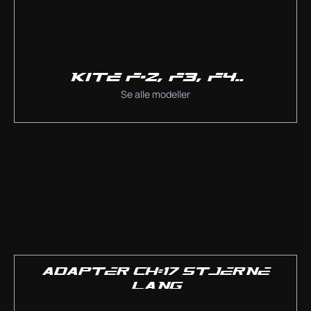
KITE F-2, F3, F4..
Se alle modeller
ADAPTER CH=17 STJERNE
LANG