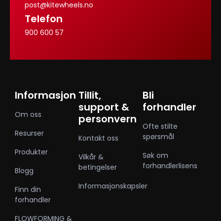
post@kitewheels.no
Telefon
900 600 57
Informasjon
Tillit,
Bli
support &
forhandler
Om oss
personvern
Ofte stilte
Resurser
spørsmål
Kontakt oss
Produkter
Søk om
Vilkår &
forhandlerlisens
betingelser
Blogg
Informasjonskapsler
Finn din
forhandler
FLOWFORMING &