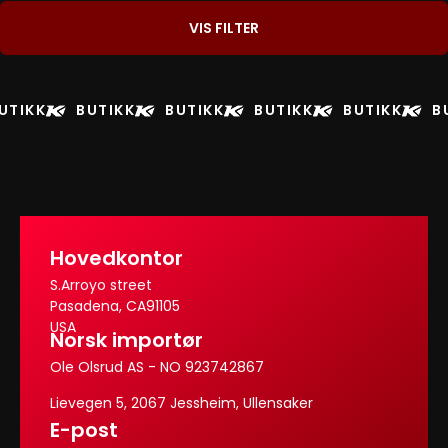
VIS FILTER
UTIKK
BUTIKK
BUTIKK
BUTIKK
BUTIKK
B
Hovedkontor
S.Arroyo street
Pasadena, CA91105
USA
Norsk importør
Ole Olsrud AS - NO 923742867
Lievegen 5, 2067 Jessheim, Ullensaker
E-post