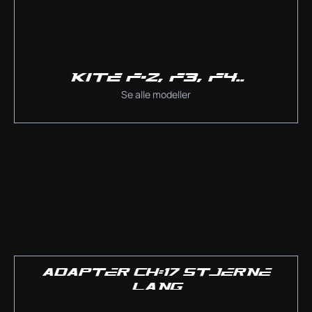
KITE F-2, F3, F4..
Se alle modeller
ADAPTER CH=17 STJERNE
LANG