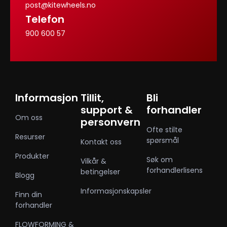
post@kitewheels.no
Telefon
900 600 57
Informasjon
Tillit,
Bli
support &
forhandler
Om oss
personvern
Ofte stilte
Resurser
spørsmål
Kontakt oss
Produkter
Søk om
Vilkår &
forhandlerlisens
betingelser
Blogg
Informasjonskapsler
Finn din
forhandler
FLOWFORMING &