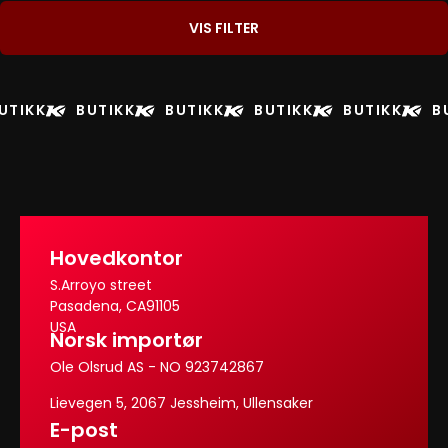
VIS FILTER
UTIKK
BUTIKK
BUTIKK
BUTIKK
BUTIKK
B
Hovedkontor
S.Arroyo street
Pasadena, CA91105
USA
Norsk importør
Ole Olsrud AS - NO 923742867
Lievegen 5, 2067 Jessheim, Ullensaker
E-post