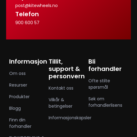
post@kitewheels.no
Telefon
900 600 57
Informasjon
Tillit,
Bli
support &
forhandler
Om oss
personvern
Ofte stilte
Resurser
spørsmål
Kontakt oss
Produkter
Søk om
Vilkår &
forhandlerlisens
betingelser
Blogg
Informasjonskapsler
Finn din
forhandler