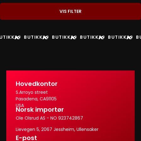
VIS FILTER
UTIKK
BUTIKK
BUTIKK
BUTIKK
BUTIKK
B
Hovedkontor
S.Arroyo street
Pasadena, CA91105
USA
Norsk importør
Ole Olsrud AS - NO 923742867
Lievegen 5, 2067 Jessheim, Ullensaker
E-post