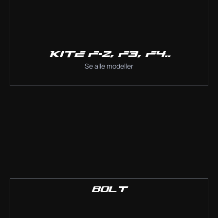
KITE F-2, F3, F4..
Se alle modeller
BOLT