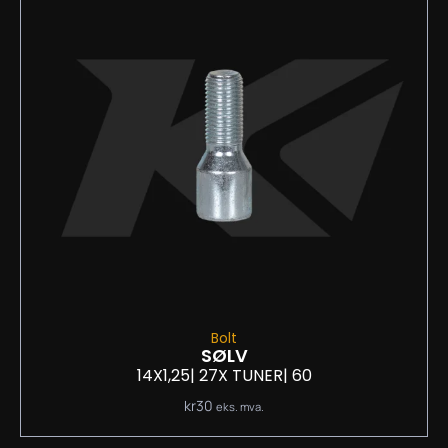
Bolt
SØLV
14X1,25
| 27
X TUNER
| 60
kr
30
eks. mva.