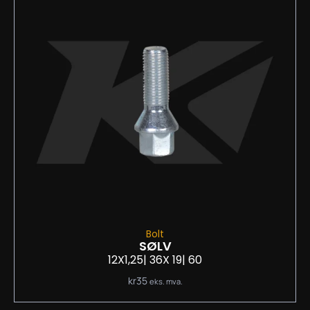
Bolt
SØLV
12X1,25
| 36
X 19
| 60
kr
35
eks. mva.