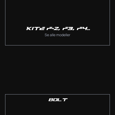
KITE F-2, F3, F4..
Se alle modeller
BOLT