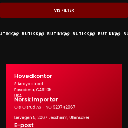
VIS FILTER
UTIKK
BUTIKK
BUTIKK
BUTIKK
BUTIKK
B
Hovedkontor
S.Arroyo street
Pasadena, CA91105
USA
Norsk importør
Ole Olsrud AS - NO 923742867
Lievegen 5, 2067 Jessheim, Ullensaker
E-post