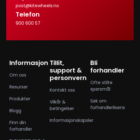
post@kitewheels.no
Telefon
900 600 57
Informasjon
Tillit,
Bli
support &
forhandler
Om oss
personvern
Ofte stilte
Resurser
spørsmål
Kontakt oss
Produkter
Søk om
Vilkår &
forhandlerlisens
betingelser
Blogg
Informasjonskapsler
Finn din
forhandler