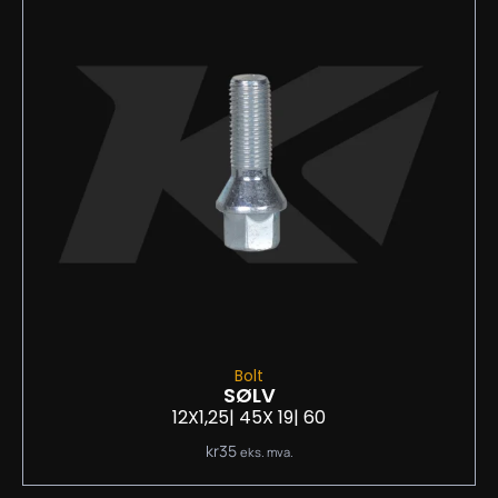
Bolt
SØLV
12X1,25
| 45
X 19
| 60
kr
35
eks. mva.