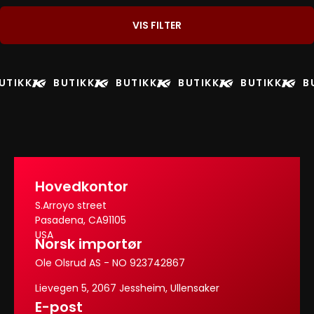
VIS FILTER
UTIKK
BUTIKK
BUTIKK
BUTIKK
BUTIKK
B
Hovedkontor
S.Arroyo street
Pasadena, CA91105
USA
Norsk importør
Ole Olsrud AS - NO 923742867
Lievegen 5, 2067 Jessheim, Ullensaker
E-post