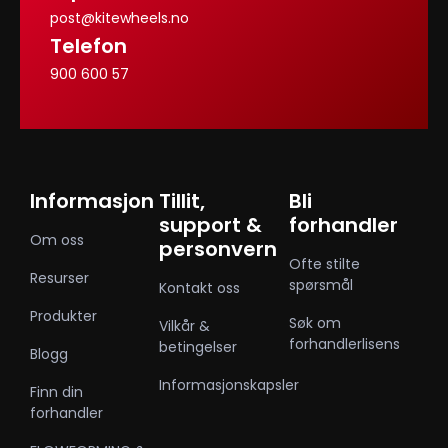
post@kitewheels.no
Telefon
900 600 57
Informasjon
Tillit,
Bli
support &
forhandler
Om oss
personvern
Ofte stilte
Resurser
spørsmål
Kontakt oss
Produkter
Søk om
Vilkår &
forhandlerlisens
betingelser
Blogg
Informasjonskapsler
Finn din
forhandler