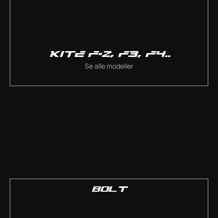
KITE F-2, F3, F4..
Se alle modeller
BOLT