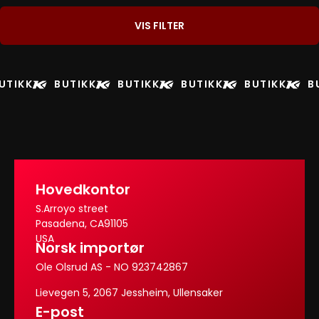
VIS FILTER
UTIKK
BUTIKK
BUTIKK
BUTIKK
BUTIKK
B
Hovedkontor
S.Arroyo street
Pasadena, CA91105
USA
Norsk importør
Ole Olsrud AS - NO 923742867
Lievegen 5, 2067 Jessheim, Ullensaker
E-post