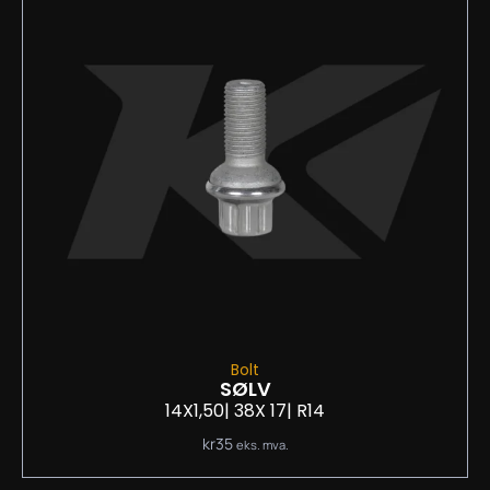
Bolt
SØLV
14X1,50
| 38
X 17
| R14
kr
35
eks. mva.