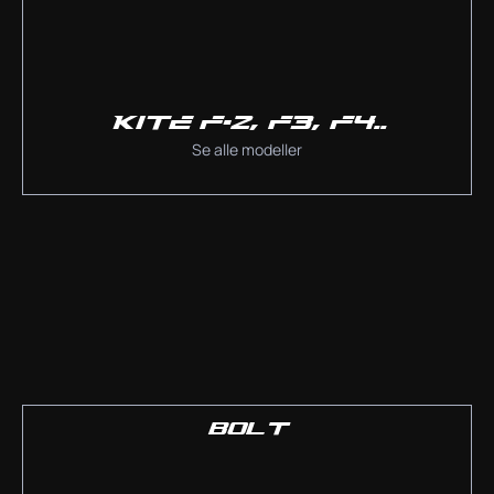
KITE F-2, F3, F4..
Se alle modeller
BOLT