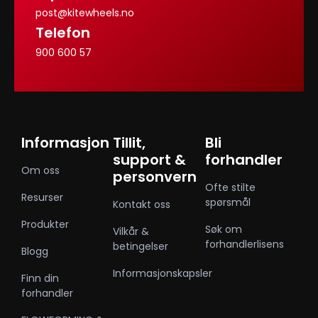
post@kitewheels.no
Telefon
900 600 57
Informasjon
Tillit,
Bli
support &
forhandler
Om oss
personvern
Ofte stilte
Resurser
spørsmål
Kontakt oss
Produkter
Søk om
Vilkår &
forhandlerlisens
betingelser
Blogg
Informasjonskapsler
Finn din
forhandler