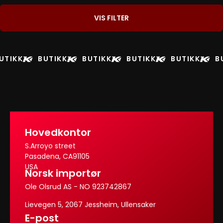
VIS FILTER
UTIKK
BUTIKK
BUTIKK
BUTIKK
BUTIKK
B
Hovedkontor
S.Arroyo street
Pasadena, CA91105
USA
Norsk importør
Ole Olsrud AS - NO 923742867
Lievegen 5, 2067 Jessheim, Ullensaker
E-post