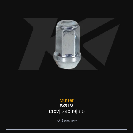
Mutter
SØLV
14X2
| 34
X 19
| 60
kr
30
eks. mva.