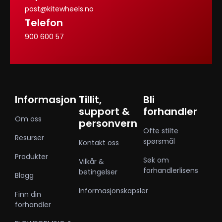
post@kitewheels.no
Telefon
900 600 57
Informasjon
Tillit,
Bli
support &
forhandler
Om oss
personvern
Ofte stilte
Resurser
spørsmål
Kontakt oss
Produkter
Søk om
Vilkår &
forhandlerlisens
betingelser
Blogg
Informasjonskapsler
Finn din
forhandler