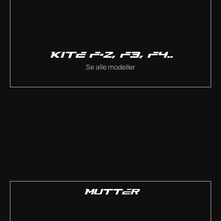
KITE F-2, F3, F4..
Se alle modeller
MUTTER