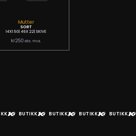
Mutter
SORT
14X1.50
| 46
X 22
| SKIVE
kr
250
eks. mva.
IKK
BUTIKK
BUTIKK
BUTIKK
BUTIKK