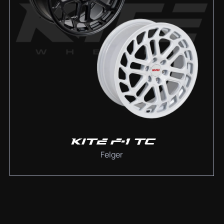
KITE F-1 TC
Felger