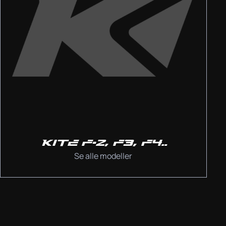
KITE F-2, F3, F4..
Se alle modeller