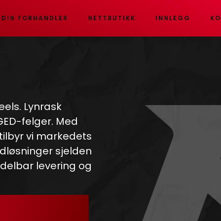
 DIN FORHANDLER
NETTBUTIKK
INNLEGG
KO
eels. Lynrask
RGED-felger. Med
 tilbyr vi markedets
dløsninger sjelden
ddelbar levering og