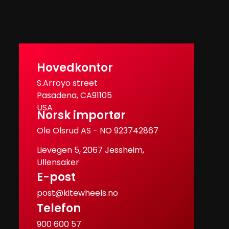
Hovedkontor
S.Arroyo street
Pasadena, CA91105
USA
Norsk importør
Ole Olsrud AS - NO 923742867
Lievegen 5, 2067 Jessheim,
Ullensaker
E-post
post@kitewheels.no
Telefon
900 600 57