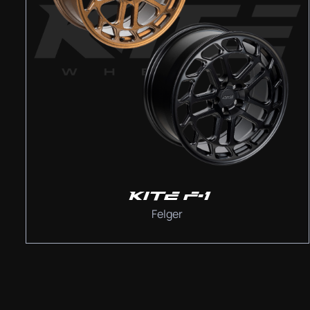
KITE F-1
Felger