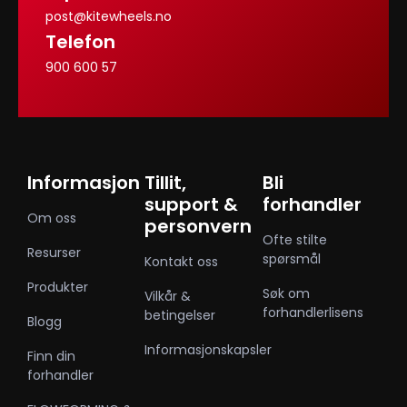
post@kitewheels.no
Telefon
900 600 57
Informasjon
Tillit,
Bli
support &
forhandler
Om oss
personvern
Ofte stilte
Resurser
spørsmål
Kontakt oss
Produkter
Søk om
Vilkår &
forhandlerlisens
betingelser
Blogg
Informasjonskapsler
Finn din
forhandler