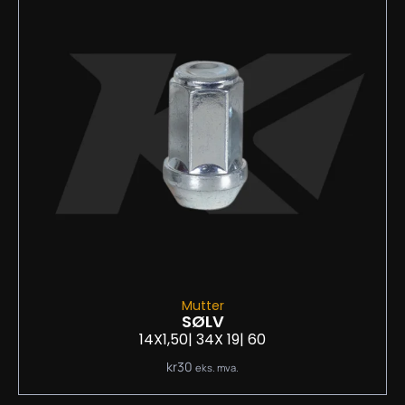
Mutter
SØLV
14X1,50
| 34
X 19
| 60
kr
30
eks. mva.