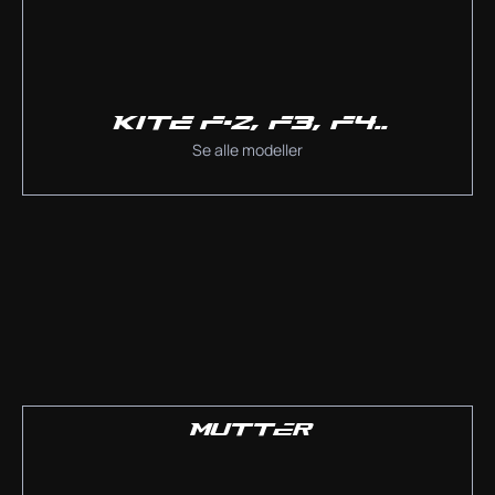
KITE F-2, F3, F4..
Se alle modeller
MUTTER