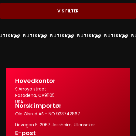
VIS FILTER
UTIKK
BUTIKK
BUTIKK
BUTIKK
BUTIKK
B
Hovedkontor
S.Arroyo street
Pasadena, CA91105
USA
Norsk importør
Ole Olsrud AS - NO 923742867
Lievegen 5, 2067 Jessheim, Ullensaker
E-post