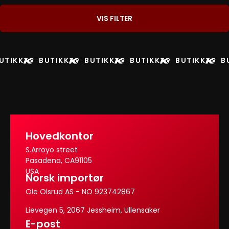
VIS FILTER
UTIKK
BUTIKK
BUTIKK
BUTIKK
BUTIKK
B
Hovedkontor
S.Arroyo street
Pasadena, CA91105
USA
Norsk importør
Ole Olsrud AS - NO 923742867
Lievegen 5, 2067 Jessheim, Ullensaker
E-post