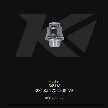
Mutter
SØLV
12X1,50
| 37
X 21
| SKIVE
kr
50
eks. mva.