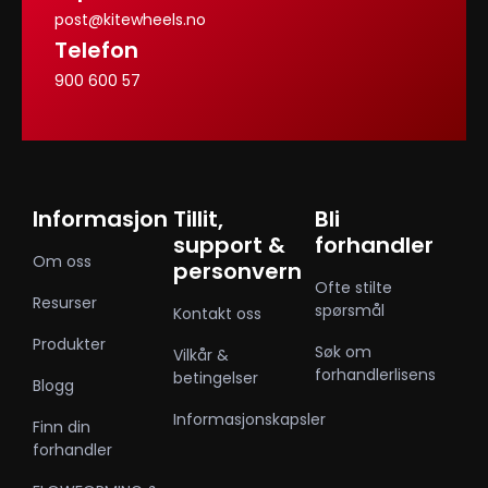
post@kitewheels.no
Telefon
900 600 57
Informasjon
Tillit,
Bli
support &
forhandler
Om oss
personvern
Ofte stilte
Resurser
spørsmål
Kontakt oss
Produkter
Søk om
Vilkår &
forhandlerlisens
betingelser
Blogg
Informasjonskapsler
Finn din
forhandler