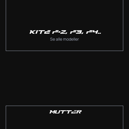
KITE F-2, F3, F4..
Se alle modeller
MUTTER