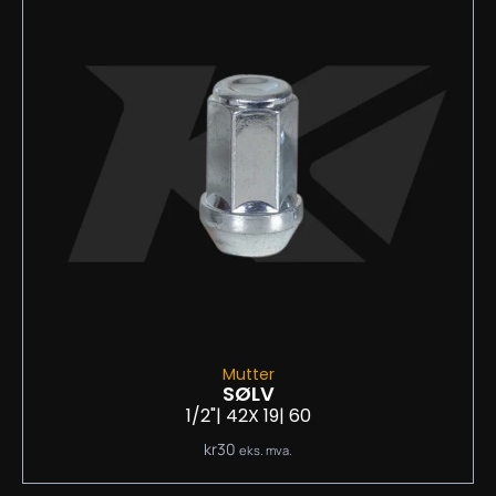
Mutter
SØLV
1/2"
| 42
X 19
| 60
kr
30
eks. mva.