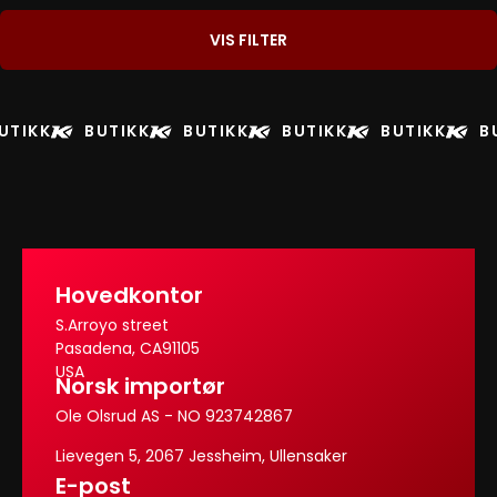
VIS FILTER
UTIKK
BUTIKK
BUTIKK
BUTIKK
BUTIKK
B
Hovedkontor
S.Arroyo street
Pasadena, CA91105
USA
Norsk importør
Ole Olsrud AS - NO 923742867
Lievegen 5, 2067 Jessheim, Ullensaker
E-post