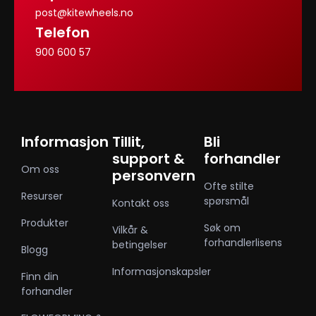
post@kitewheels.no
Telefon
900 600 57
Informasjon
Tillit,
Bli
support &
forhandler
Om oss
personvern
Ofte stilte
Resurser
spørsmål
Kontakt oss
Produkter
Søk om
Vilkår &
forhandlerlisens
betingelser
Blogg
Informasjonskapsler
Finn din
forhandler