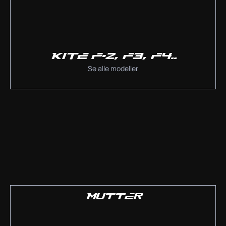
KITE F-2, F3, F4..
Se alle modeller
MUTTER