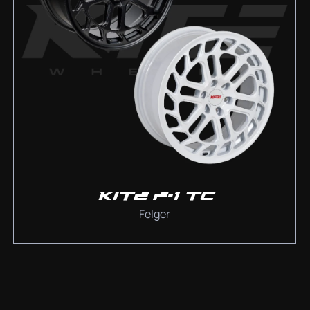
KITE F-1 TC
Felger