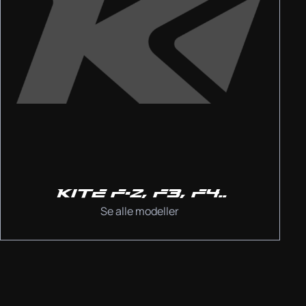
KITE F-2, F3, F4..
Se alle modeller