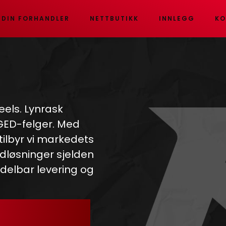
 DIN FORHANDLER
NETTBUTIKK
INNLEGG
KO
eels. Lynrask
RGED-felger. Med
 tilbyr vi markedets
dløsninger sjelden
ddelbar levering og