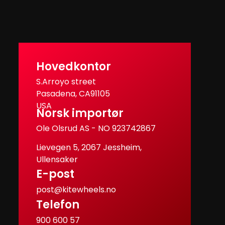
Hovedkontor
S.Arroyo street
Pasadena, CA91105
USA
Norsk importør
Ole Olsrud AS - NO 923742867
Lievegen 5, 2067 Jessheim,
Ullensaker
E-post
post@kitewheels.no
Telefon
900 600 57