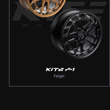
KITE F-1
Felger