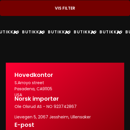
VIS FILTER
UTIKK
BUTIKK
BUTIKK
BUTIKK
BUTIKK
B
Hovedkontor
S.Arroyo street
Pasadena, CA91105
USA
Norsk importør
Ole Olsrud AS - NO 923742867
Lievegen 5, 2067 Jessheim, Ullensaker
E-post