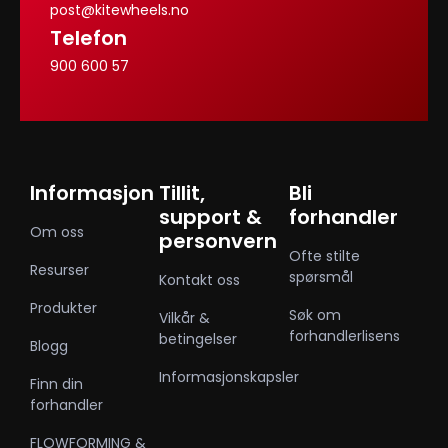
post@kitewheels.no
Telefon
900 600 57
Informasjon
Tillit,
Bli
support &
forhandler
Om oss
personvern
Ofte stilte
Resurser
spørsmål
Kontakt oss
Produkter
Søk om
Vilkår &
forhandlerlisens
betingelser
Blogg
Informasjonskapsler
Finn din
forhandler
FLOWFORMING &