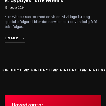
Et dypdykk i KITE Wheels
15. januar, 2024
KITE Wheels startet med en visjon: vi vil lage kule og
spesielle felger til biler det normalt sett er vanskelig å få
tak i felger...
LES MER
SISTE NYTT
SISTE NYTT
SISTE NYTT
SISTE N
Hovedkontor