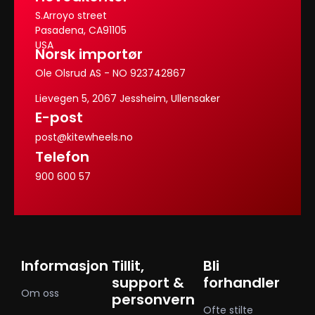
S.Arroyo street
Pasadena, CA91105
USA
Norsk importør
Ole Olsrud AS - NO 923742867
Lievegen 5, 2067 Jessheim, Ullensaker
E-post
post@kitewheels.no
Telefon
900 600 57
Informasjon
Tillit,
Bli
support &
forhandler
Om oss
personvern
Ofte stilte