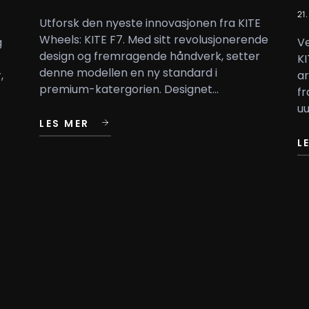
21.
Utforsk den nyeste innovasjonen fra KITE
Wheels: KITE F7. Med sitt revolusjonerende
g
Ve
design og fremragende håndverk, setter
KI
denne modellen en ny standard i
,
ar
premium-katergorien. Designet...
fr
uu
LES MER
L