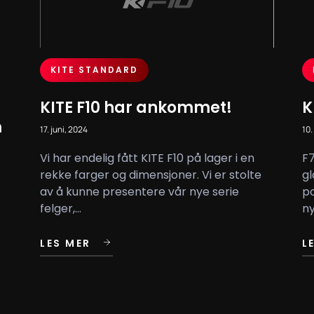
KITE STANDARD
KITE F10 har ankommet!
K
m
17. juni, 2024
10.
Vi har endelig fått KITE F10 på lager i en
F7
rekke farger og dimensjoner. Vi er stolte
gl
av å kunne presentere vår nye serie
po
felger,...
ny
LES MER
L