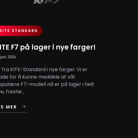
KITE STANDARD
ITE F7 på lager i nye farger!
 juni, 2024
 fra KITE-Standard i nye farger: Vi er
ade for å kunne meddele at vår
pulære F7-modell nå er på lager i helt
e, freshe...
ES MER