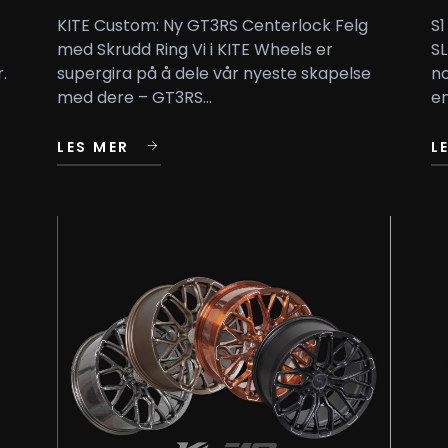
KITE Custom: Ny GT3RS Centerlock Felg
S1
med Skrudd Ring Vi i KITE Wheels er
SL
.
supergira på å dele vår nyeste skapelse
no
med dere – GT3RS...
en
LES MER
L