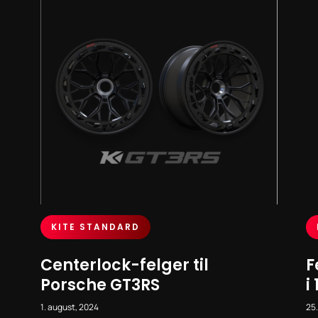
KITE STANDARD
Centerlock-felger til
F
Porsche GT3RS
i
1. august, 2024
25.