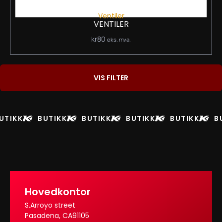
Ventiler
VENTILER
kr
80
eks. mva.
VIS FILTER
UTIKK
BUTIKK
BUTIKK
BUTIKK
BUTIKK
B
Hovedkontor
S.Arroyo street
Pasadena, CA91105