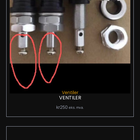
Ventiler
VENTILER
kr
250
eks. mva.