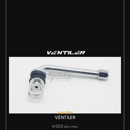
VENTILER
Ventiler
VENTILER
kr
500
eks. mva.