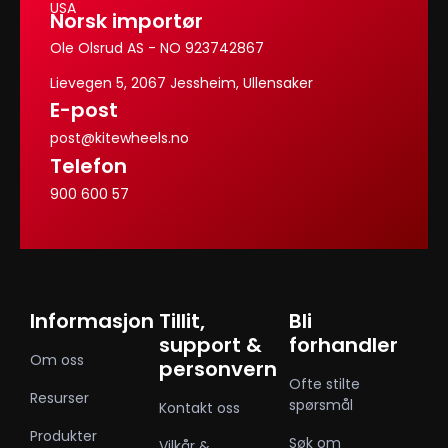
USA
Norsk importør
Ole Olsrud AS - NO 923742867
Lievegen 5, 2067 Jessheim, Ullensaker
E-post
post@kitewheels.no
Telefon
900 600 57
Informasjon
Tillit,
Bli
support &
forhandler
Om oss
personvern
Ofte stilte
Resurser
spørsmål
Kontakt oss
Produkter
Søk om
Vilkår &