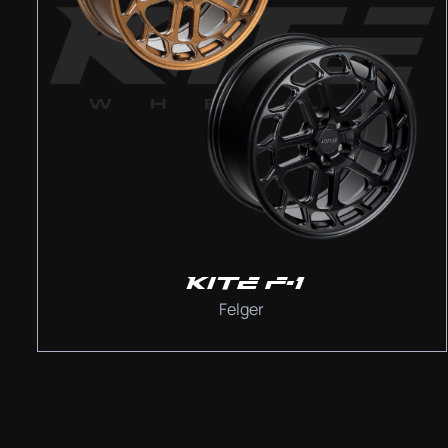
KITE F-1
Felger