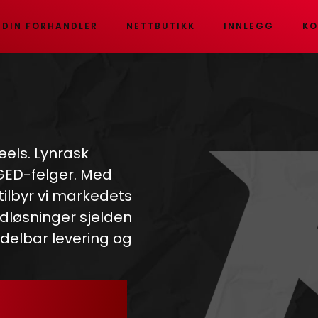
 DIN FORHANDLER
NETTBUTIKK
INNLEGG
KO
eels. Lynrask
RGED-felger. Med
 tilbyr vi markedets
dløsninger sjelden
ddelbar levering og