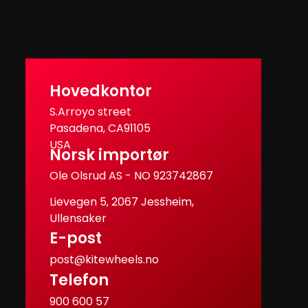
Hovedkontor
S.Arroyo street
Pasadena, CA91105
USA
Norsk importør
Ole Olsrud AS - NO 923742867
Lievegen 5, 2067 Jessheim,
Ullensaker
E-post
post@kitewheels.no
Telefon
900 600 57