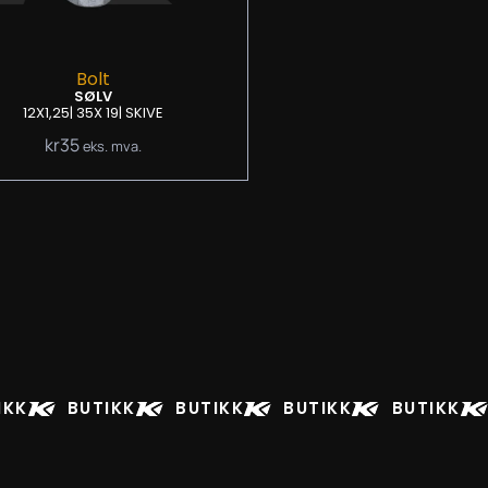
Bolt
SØLV
12X1,25
| 35
X 19
| SKIVE
kr
35
eks. mva.
IKK
BUTIKK
BUTIKK
BUTIKK
BUTIKK