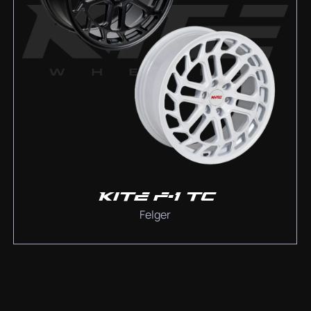
KITE F-1 TC
Felger