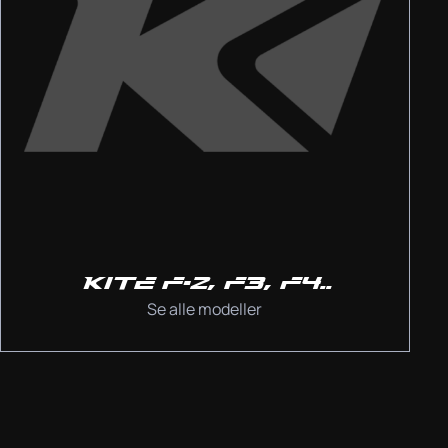
KITE F-2, F3, F4..
Se alle modeller