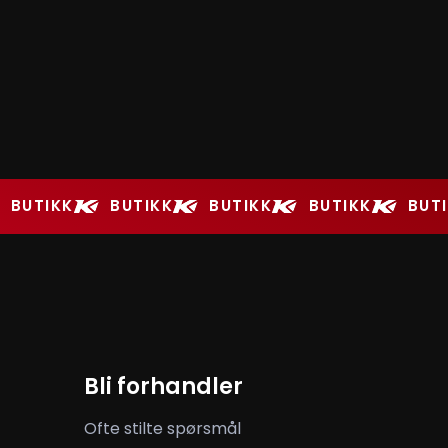
BUTIKK
BUTIKK
BUTIKK
BUTIKK
BUT
Bli forhandler
Ofte stilte spørsmål