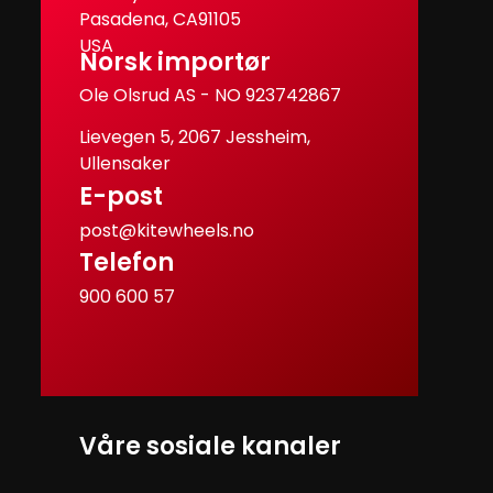
Pasadena, CA91105
USA
Norsk importør
Ole Olsrud AS - NO 923742867
Lievegen 5, 2067 Jessheim,
Ullensaker
E-post
post@kitewheels.no
Telefon
900 600 57
Våre sosiale kanaler