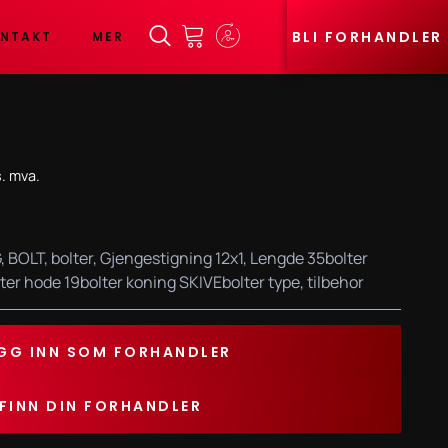
BLI FORHANDLER
NTAKT
MER
. mva.
G
,
BOLT
,
bolter
,
Gjengestigning 12x1
,
Lengde 35bolter
ter hode 19bolter koning SKIVEbolter type
,
tilbehor
GG INN SOM FORHANDLER
FINN DIN FORHANDLER