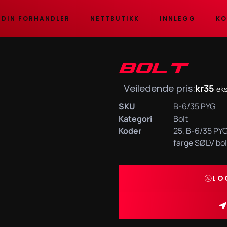
 DIN FORHANDLER
NETTBUTIKK
INNLEGG
KO
BOLT
Veiledende pris:
kr
35
eks
SKU
B-6/35 PYG
Kategori
Bolt
Koder
25
,
B-6/35 PY
farge SØLV bol
LO