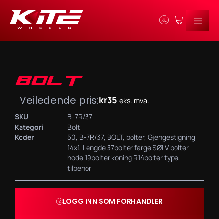
BOLT
Veiledende pris:
kr
35
eks. mva.
SKU
B-7R/37
Kategori
Bolt
Koder
50
,
B-7R/37
,
BOLT
,
bolter
,
Gjengestigning
14x1
,
Lengde 37bolter farge SØLV bolter
hode 19bolter koning R14bolter type
,
tilbehor
LOGG INN SOM FORHANDLER