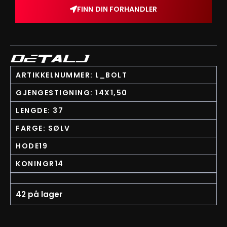
FINN DIN FORHANDLER
DETALJ
ARTIKKELNUMMER: L_BOLT
GJENGESTIGNING: 14X1,50
LENGDE: 37
FARGE: SØLV
HODE19
KONINGR14
42 på lager