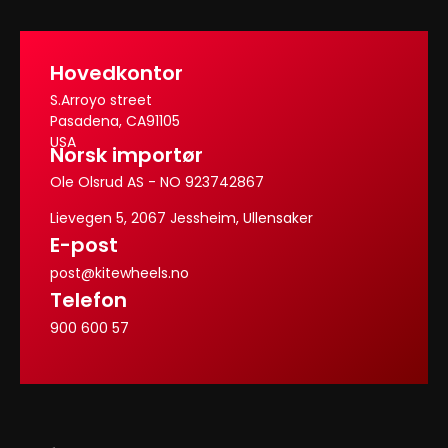
Hovedkontor
S.Arroyo street
Pasadena, CA91105
USA
Norsk importør
Ole Olsrud AS - NO 923742867
Lievegen 5, 2067 Jessheim, Ullensaker
E-post
post@kitewheels.no
Telefon
900 600 57