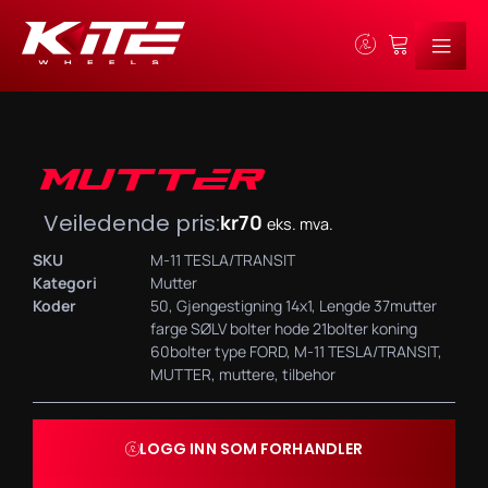
MUTTER
Veiledende pris:
kr
70
eks. mva.
SKU
M-11 TESLA/TRANSIT
Kategori
Mutter
Koder
50
,
Gjengestigning 14x1
,
Lengde 37mutter
farge SØLV bolter hode 21bolter koning
60bolter type FORD
,
M-11 TESLA/TRANSIT
,
MUTTER
,
muttere
,
tilbehor
LOGG INN SOM FORHANDLER