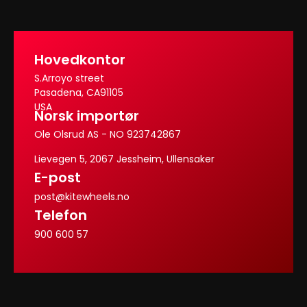
Hovedkontor
S.Arroyo street
Pasadena, CA91105
USA
Norsk importør
Ole Olsrud AS - NO 923742867
Lievegen 5, 2067 Jessheim, Ullensaker
E-post
post@kitewheels.no
Telefon
900 600 57