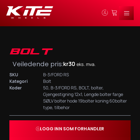
BOLT
Veiledende pris:
kr
30
eks. mva.
SKU
B-3/FORD RS
Kategori
Bolt
Koder
50
,
B-3/FORD RS
,
BOLT
,
bolter
,
Gjengestigning 12x1
,
Lengde bolter farge
SØLV bolter hode 19bolter koning 60bolter
type
,
tilbehor
LOGG INN SOM FORHANDLER