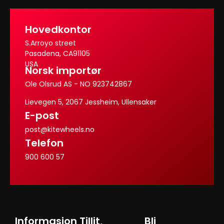
Hovedkontor
S.Arroyo street
Pasadena, CA91105
USA
Norsk importør
Ole Olsrud AS - NO 923742867
Lievegen 5, 2067 Jessheim, Ullensaker
E-post
post@kitewheels.no
Telefon
900 600 57
Informasjon
Tillit,
Bli