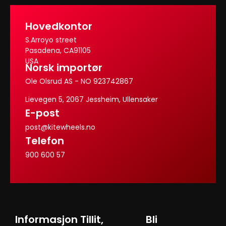
Hovedkontor
S.Arroyo street
Pasadena, CA91105
USA
Norsk importør
Ole Olsrud AS - NO 923742867
Lievegen 5, 2067 Jessheim, Ullensaker
E-post
post@kitewheels.no
Telefon
900 600 57
Informasjon
Tillit,
Bli