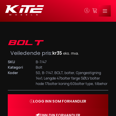
BOLT
Veiledende pris:
kr
35
eks. mva.
SKU
B-7/47
Kategori
Bolt
Koder
50
,
B-7/47
,
BOLT
,
bolter
,
Gjengestigning
14x1
,
Lengde 47bolter farge SØLV bolter
hode 17bolter koning 60bolter type
,
tilbehor
LOGG INN SOM FORHANDLER
FINN DIN FORHANDLER