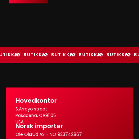
UTIKK
BUTIKK
BUTIKK
BUTIKK
BUTIKK
B
Hovedkontor
S.Arroyo street
Pasadena, CA91105
USA
Norsk importør
Ole Olsrud AS - NO 923742867