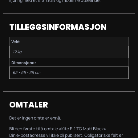
kjøring med et kraftfullt og moderne utseende.
TILLEGGSINFORMASJON
Vekt
12 kg
Dimensjoner
65 × 65 × 36 cm
OMTALER
Det er ingen omtaler ennå.
Bli den første til å omtale «Kite F-1 TC Matt Black»
Din e-postadresse vil ikke bli publisert.
Obligatoriske felt er