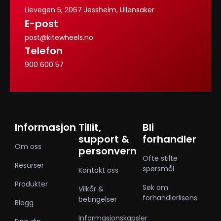
Lievegen 5, 2067 Jessheim, Ullensaker
E-post
post@kitewheels.no
Telefon
900 600 57
Informasjon
Tillit,
Bli
support &
forhandler
Om oss
personvern
Ofte stilte
Resurser
spørsmål
Kontakt oss
Produkter
Søk om
Vilkår &
forhandlerlisens
betingelser
Blogg
Informasjonskapsler