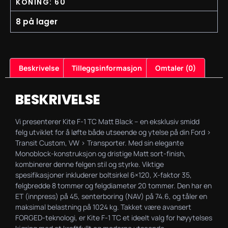
KONING: 60
8 på lager
Beskrivelse
Tilleggsinformasjon
Omtaler (0)
BESKRIVELSE
Vi presenterer Kite F-1 TC Matt Black – en eksklusiv smidd
felg utviklet for å løfte både utseende og ytelse på din Ford >
Transit Custom, VW > Transporter. Med sin elegante
Monoblock-konstruksjon og dristige Matt sort-finish,
kombinerer denne felgen stil og styrke. Viktige
spesifikasjoner inkluderer boltsirkel 6×120, X-faktor 35,
felgbredde 8 tommer og felgdiameter 20 tommer. Den har en
ET (innpress) på 45, senterboring (NAV) på 74.6, og tåler en
maksimal belastning på 1024 kg. Takket være avansert
FORGED-teknologi, er Kite F-1 TC et ideelt valg for høyytelses