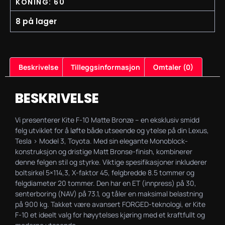
KONING: 60
8 på lager
Beskrivelse
Tilleggsinformasjon
Omtaler (0)
BESKRIVELSE
Vi presenterer Kite F-10 Matte Bronze – en eksklusiv smidd
felg utviklet for å løfte både utseende og ytelse på din Lexus,
Tesla > Model 3, Toyota. Med sin elegante Monoblock-
konstruksjon og dristige Matt Bronse-finish, kombinerer
denne felgen stil og styrke. Viktige spesifikasjoner inkluderer
boltsirkel 5×114,3, X-faktor 45, felgbredde 8.5 tommer og
felgdiameter 20 tommer. Den har en ET (innpress) på 30,
senterboring (NAV) på 73.1, og tåler en maksimal belastning
på 900 kg. Takket være avansert FORGED-teknologi, er Kite
F-10 et ideelt valg for høyytelses kjøring med et kraftfullt og