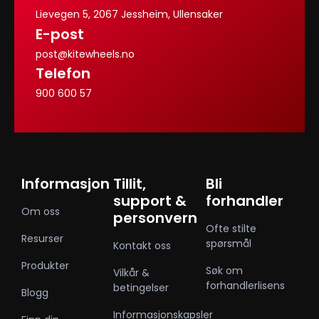
Lievegen 5, 2067 Jessheim, Ullensaker
E-post
post@kitewheels.no
Telefon
900 600 57
Informasjon
Tillit,
Bli
support &
forhandler
Om oss
personvern
Ofte stilte
Resurser
spørsmål
Kontakt oss
Produkter
Søk om
Vilkår &
forhandlerlisens
betingelser
Blogg
Informasjonskapsler