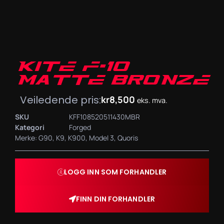
KITE F-10
MATTE BRONZE
Veiledende pris:
kr
8,500
eks. mva.
SKU
KFF108520511430MBR
Kategori
Forged
Merke:
G90
,
K9
,
K900
,
Model 3
,
Quoris
LOGG INN SOM FORHANDLER
FINN DIN FORHANDLER