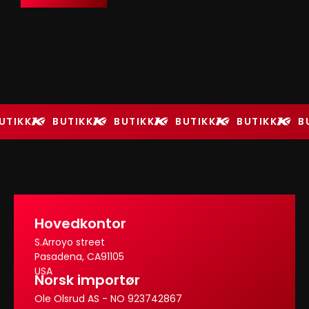
UTIKK
BUTIKK
BUTIKK
BUTIKK
BUTIKK
B
Hovedkontor
S.Arroyo street
Pasadena, CA91105
USA
Norsk importør
Ole Olsrud AS - NO 923742867