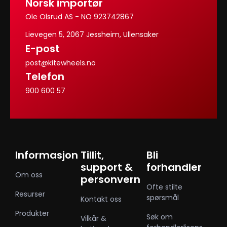
Norsk importør
Ole Olsrud AS - NO 923742867
Lievegen 5, 2067 Jessheim, Ullensaker
E-post
post@kitewheels.no
Telefon
900 600 57
Informasjon
Tillit,
Bli
support &
forhandler
Om oss
personvern
Ofte stilte
Resurser
spørsmål
Kontakt oss
Produkter
Søk om
Vilkår &