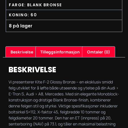
FARGE: BLANK BRONSE
KONING: 60
8 på lager
Beskrivelse
Tilleggsinformasjon
Omtaler (0)
BESKRIVELSE
Vi presenterer Kite F-2 Glossy Bronze – en eksklusiv smidd
felg utviklet for å løfte både utseende og ytelse på din Audi >
E-Tron S, Audi > A8, Mercedes. Med sin elegante Monoblock-
konstruksjon og dristige Blank Bronse-finish, kombinerer
denne felgen stil og styrke. Viktige spesifikasjoner inkluderer
boltsirkel 5×112, X-faktor 45, felgbredde 10 tommer og
felgdiameter 20 tommer. Den har en ET (innpress) på 20,
senterboring (NAV) på 73.1, og tåler en maksimal belastning