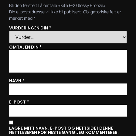
Bli den første til å omtale «Kite F-2 Glossy Bronze»
Din e-postadresse vil ikke bli publisert.
Obligatoriske felt er
merket med
*
VURDERINGEN DIN
*
OMTALEN DIN
*
NAVN
*
E-POST
*
LAGRE MITT NAVN, E-POST OG NETTSIDE I DENNE
NETTLESEREN FOR NESTE GANG JEG KOMMENTERER.