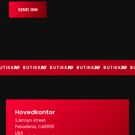
UTIKK
BUTIKK
BUTIKK
BUTIKK
BUTIKK
B
Hovedkontor
S.Arroyo street
Pasadena, CA91105
USA