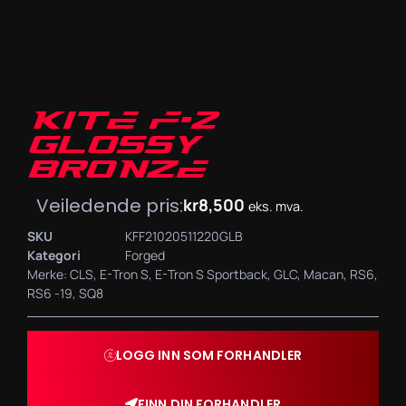
KITE F-2
GLOSSY
BRONZE
Veiledende pris:
kr
8,500
eks. mva.
SKU
KFF21020511220GLB
Kategori
Forged
Merke:
CLS
,
E-Tron S
,
E-Tron S Sportback
,
GLC
,
Macan
,
RS6
,
RS6 -19
,
SQ8
LOGG INN SOM FORHANDLER
FINN DIN FORHANDLER