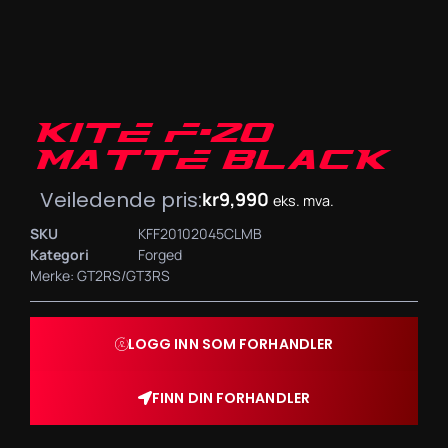
KITE F-20
MATTE BLACK
Veiledende pris:
kr
9,990
eks. mva.
SKU
KFF20102045CLMB
Kategori
Forged
Merke:
GT2RS/GT3RS
LOGG INN SOM FORHANDLER
FINN DIN FORHANDLER