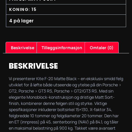
KONING: 15
4 på lager
Beskrivelse
Tilleggsinformasjon
Omtaler (0)
BESKRIVELSE
Vi presenterer Kite F-20 Matte Black – en eksklusiv smidd felg
utviklet for å løfte både utseende og ytelse på din Porsche >
GT2, Porsche > GT3 RS, Porsche > GT2/GT3 RS. Med sin
elegante Monoblock-konstruksjon og dristige Matt Sort-
finish, kombinerer denne felgen stil og styrke. Viktige
spesifikasjoner inkluderer boltsirkel 15×130, X-faktor 34,
felgbredde 10 tommer og felgdiameter 20 tommer. Den har
en ET (innpress) på 45, senterboring (NAV) på 84.1, og tåler
en maksimal belastning på 900 kg. Takket være avansert