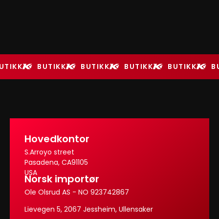
UTIKK
BUTIKK
BUTIKK
BUTIKK
BUTIKK
B
Hovedkontor
S.Arroyo street
Pasadena, CA91105
USA
Norsk importør
Ole Olsrud AS - NO 923742867
Lievegen 5, 2067 Jessheim, Ullensaker